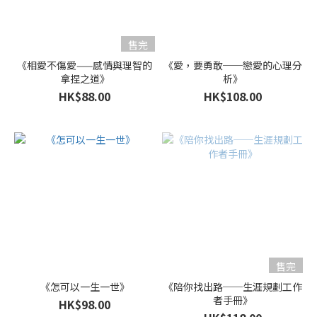
售完
《相愛不傷愛——感情與理智的
《愛，要勇敢──戀愛的心理分
拿捏之道》
析》
HK$88.00
HK$108.00
售完
《怎可以一生一世》
《陪你找出路──生涯規劃工作
者手冊》
HK$98.00