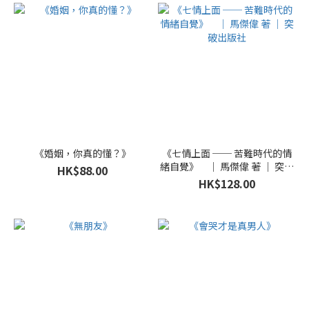
《婚姻，你真的懂？》
《七情上面 ── 苦難時代的情
緒自覺》 ｜ 馬傑偉 著 ｜ 突破
HK$88.00
出版社
HK$128.00