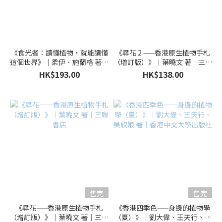
《食光者：讀懂植物，就能讀懂
《尋花 2 ——香港原生植物手札
這個世界》｜柔伊．施蘭格 著｜
（增訂版）》｜葉曉文 著｜三聯
平安文化
書店
HK$193.00
HK$138.00
售完
售完
《尋花——香港原生植物手札
《香港四季色——身邊的植物學
（增訂版）》｜葉曉文 著｜三聯
（夏）》｜劉大偉、王天行、吳