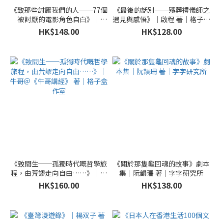
《致那些討厭我們的人──77個
《最後的話別──殯葬禮儀師之
被討厭的電影角色自白》｜
遇見與感悟》｜啟程 著｜格子盒
Moviematic（mm） 著｜格子
作室
HK$148.00
HK$128.00
盒作室
《致間生──孤獨時代嘅哲學旅
《關於那隻龜回魂的故事》劇本
程，由荒謬走向自由……》｜牛
集｜阮韻珊 著｜字字研究所
哥＠《牛哥講經》 著｜格子盒作
HK$160.00
HK$138.00
室