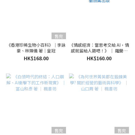
售完
《香港珍稀生物小百科》｜李詠
《情感經濟：當思考交給 AI，情
豪、林嬋儀 著｜皇冠
感就留給人類吧！》 ｜ 羅蘭‧
T‧拉斯特、黃明蕙 著 ｜ 貓頭
HK$168.00
HK$160.00
鷹出版
售完
售完