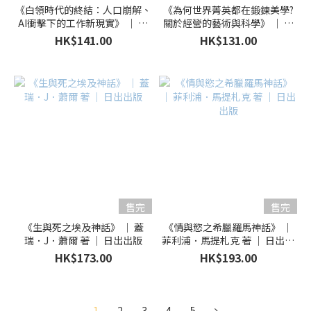
《白領時代的終結：人口崩解、
《為何世界菁英都在鍛鍊美學?
AI衝擊下的工作新現實》 ｜ 冨
關於經營的藝術與科學》 ｜ 山
山和彥 著 ｜ 楓書坊
口周 著 ｜ 楓書坊
HK$141.00
HK$131.00
售完
售完
《生與死之埃及神話》 ｜ 蓋
《情與慾之希臘羅馬神話》 ｜
瑞．J．蕭爾 著 ｜ 日出出版
菲利浦．馬提札克 著 ｜ 日出出
版
HK$173.00
HK$193.00
1
2
3
4
5