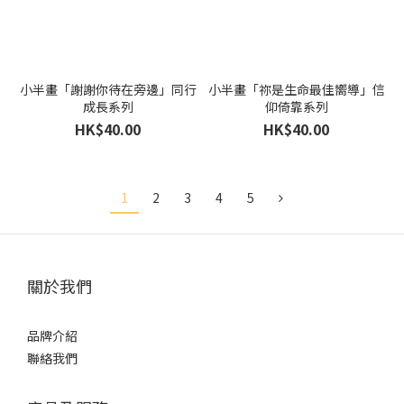
小半畫「謝謝你待在旁邊」同行
小半畫「祢是生命最佳嚮導」信
成長系列
仰倚靠系列
HK$40.00
HK$40.00
1
2
3
4
5
關於我們
品牌介紹
聯絡我們