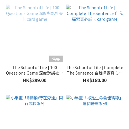
售完
The School of Life | 100
The School of Life | Complete
Questions Game 深度對話社交
The Sentence 自我探索真心話
卡 card game
卡 card game
HK$299.00
HK$180.00