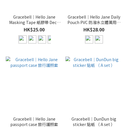
Gracebell｜Hello Jane
Gracebell｜Hello Jane Daily
Masking Tape 紙膠帶 Deco
Pouch PVC 防潑水立體萬用袋
tape 紙裝貼紙
筆袋 收納袋
HK$25.00
HK$28.00
Gracebell｜Hello Jane
Gracebell｜DunDun big
passport case 旅行護照套
sticker 貼紙 （ A set ）