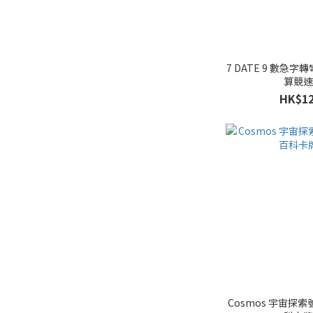
7 DATE 9 數急字轉
算競
HK$12
Cosmos 宇宙探索號