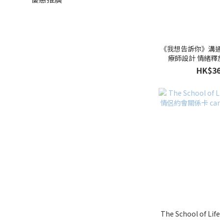
《我想告訴你》溝通
療師設計 情緒釋放練
Gall
HK$36
The School of Lif