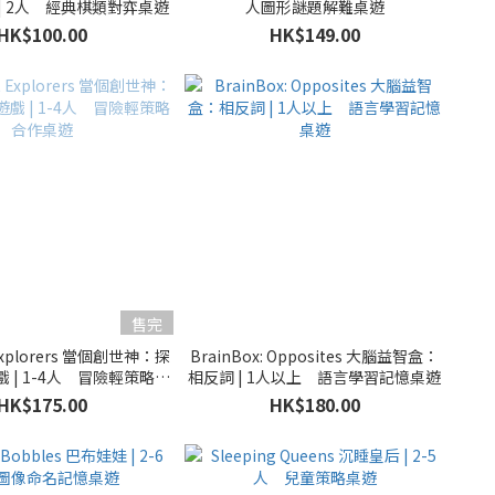
| 2人 經典棋類對弈桌遊
人圖形謎題解難桌遊
HK$100.00
HK$149.00
售完
 Explorers 當個創世神：探
BrainBox: Opposites 大腦益智盒：
 | 1-4人 冒險輕策略合
相反詞 | 1人以上 語言學習記憶桌遊
作桌遊
HK$175.00
HK$180.00