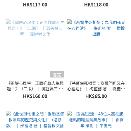
｜ 蜂鳥出版
HK$117.00
HK$118.00
售完
《圖解心理學：正面迎戰人生難
《基督生死相契：為我們死又在
題！》（二版） ｜ 澀谷昌三 著
心裡活》 ｜ 梅監務 著 ｜ 橄欖出
｜ 漫遊者文化
版
HK$160.00
HK$85.00