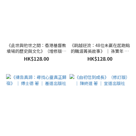
《此世與他世之間：香港基督教
《跳越逆流：48位未贏在起跑點
墳場的歷史與文化》（增修版）
的職涯菁英故事》 ｜ 孫寶年 策
｜ 邢福增 著 ｜ 基督教文藝
劃 ｜ 宇宙光
HK$128.00
HK$128.00