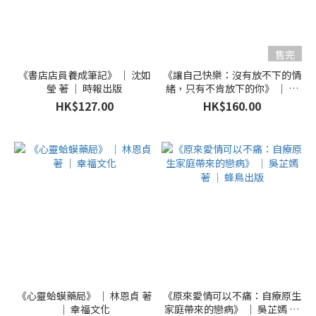
售完
《書店店員養成筆記》 ｜ 沈如
《讓自己快樂：沒有放不下的情
瑩 著 ｜ 時報出版
緒，只有不肯放下的你》 ｜ 亞
伯‧艾里斯 著 ｜ 大牌出版
HK$127.00
HK$160.00
《心靈蛤蟆藥局》 ｜ 林恩貞 著
《原來愛情可以不痛：自療原生
｜ 幸福文化
家庭帶來的戀病》 ｜ 吳芷嫣 著