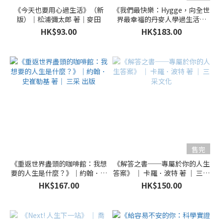
《今天也要用心過生活》（新
《我們最快樂：Hygge，向全世
版）｜松浦彌太郎 著｜麥田
界最幸福的丹麥人學過生活》
(精裝典藏版)｜麥克．威肯 著｜
HK$93.00
HK$183.00
創意市集
售完
《重返世界盡頭的咖啡館：我想
《解答之書──專屬於你的人生
要的人生是什麼？》｜約翰．史
答案》 ｜ 卡羅．波特 著 ｜ 三采
崔勒基 著｜ 三采 出版
文化
HK$167.00
HK$150.00