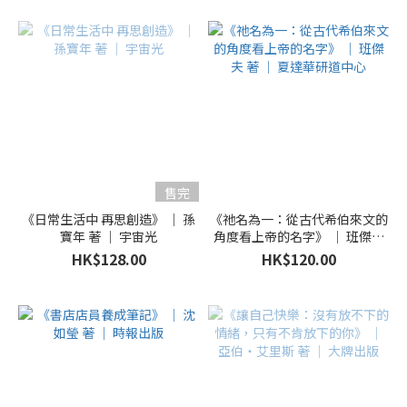
售完
《日常生活中 再思創造》 ｜ 孫
《祂名為一：從古代希伯來文的
寶年 著 ｜ 宇宙光
角度看上帝的名字》 ｜ 班傑夫
著 ｜ 夏達華研道中心
HK$128.00
HK$120.00