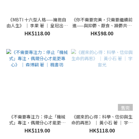
《MBTI 十六型人格——擁抱自
《你不需要完美，只需要繼續前
由人生》 ｜ 李果 著 ｜ 皇冠出版
進——與抑鬱、厭食、躁鬱共存
社
的女生自白》｜鄧曉華 著｜突破
HK$118.00
HK$98.00
出版社
售完
《不需要專注力：停止「機械
《遲來的心得：科學、信仰與生
式」專注，偶爾分心才能更專
命的再思》 ｜ 黃小石 著 ｜ 宇宙
心》 ｜ 森博嗣 著 ｜ 楓書坊
光
HK$119.00
HK$118.00