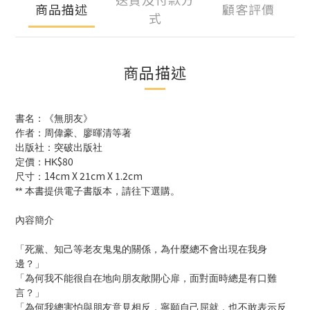
商品描述
顧客評價
式
商品描述
書名：《無朋友》
作者：周偉豪、廖暉清等著
出版社：突破出版社
$80
定價：HK
14cm X 21cm X 1.2cm
尺寸：
**
本書提供電子書版本，請往下選購。
內容簡介
「死黨、知己等老友鬼鬼的關係，為什麼總不會出現在我身
邊？」
「為何我不能很自在地向朋友敞開心扉，面對面時總是有口難
言？」
「為何我總害怕與朋友意見相反，寧願自己屈就，也不敢表示反