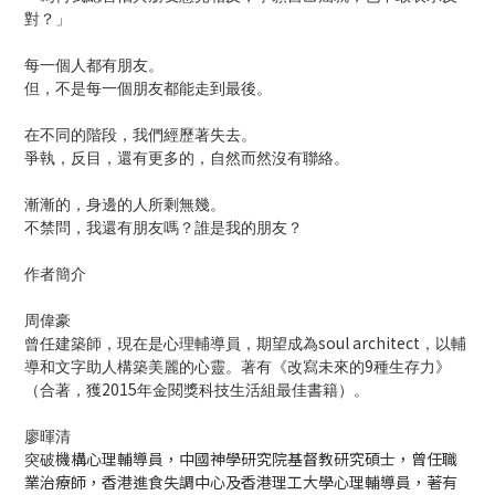
對？」
每一個人都有朋友。
但，不是每一個朋友都能走到最後。
在不同的階段，我們經歷著失去。
爭執，反目，還有更多的，自然而然沒有聯絡。
漸漸的，身邊的人所剩無幾。
不禁問，我還有朋友嗎？誰是我的朋友？
作者簡介
周偉豪
soul architect
曾任建築師，現在是心理輔導員，期望成為
，以輔
9
導和文字助人構築美麗的心靈。著有《改寫未來的
種生存力》
2015
（合著，獲
年金閱獎科技生活組最佳書籍）。
廖暉清
機構心理輔導員，中國神學研究院基督教研究碩士，曾任職
突破
業治療師，香港進食失調中心及香港理工大學心理輔導員，著有