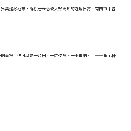
新界與邊緣地帶，訴說著未必被大眾認知的邊境日常、有鬧市中各
一個商場，也可以是一片田、一間學校、一卡車廂。」──黃宇軒