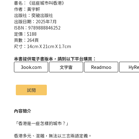
書名：《這座城市叫香港》
作者：黃宇軒
出版社：突破出版社
出版日期：2025年7月
ISBN：9789888846252
定價：$188
頁數：264頁
尺寸：14cm X 21cm X 1.7cm
本書提供電子書版本，請到以下平台購買：
3ook.com
文宇宙
Readmoo
HyRe
試閱
內容簡介
「香港是一座怎樣的城市？」
香港多元、混雜，無法以三言兩語定義。