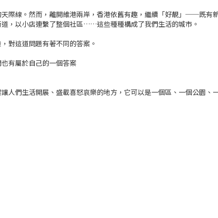
的天際線。然而，離開維港兩岸，香港依舊有趣，繼續「好靚」──既有
街道，以小店連繫了整個社區……這些種種構成了我們生活的城市。
驗，對這道問題有著不同的答案。
們也有屬於自己的一個答案
實讓人們生活開展、盛載喜怒哀樂的地方，它可以是一個區、一個公園、