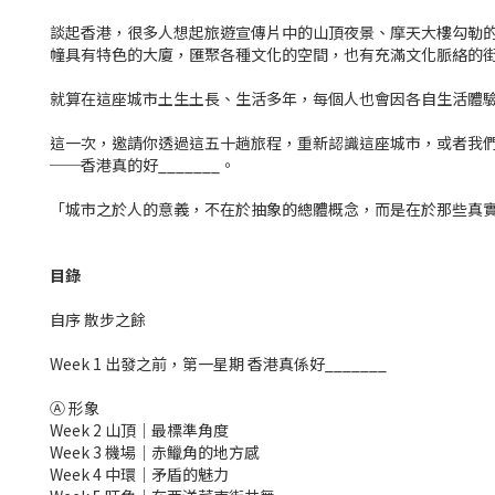
談起香港，很多人想起旅遊宣傳片中的山頂夜景、摩天大樓勾勒
幢具有特色的大廈，匯聚各種文化的空間，也有充滿文化脈絡的
就算在這座城市土生土長、生活多年，每個人也會因各自生活體
這一次，邀請你透過這五十趟旅程，重新認識這座城市，或者我
──香港真的好_______。
「城市之於人的意義，不在於抽象的總體概念，而是在於那些真
目錄
自序 散步之餘
Week 1 出發之前，第一星期 香港真係好_______
Ⓐ 形象
Week 2 山頂｜最標準角度
Week 3 機場｜赤鱲角的地方感
Week 4 中環｜矛盾的魅力