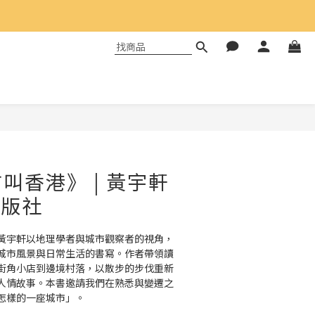
叫香港》 | 黃宇軒
出版社
黃宇軒以地理學者與城市觀察者的視角，
城市風景與日常生活的書寫。作者帶領讀
街角小店到邊境村落，以散步的步伐重新
人情故事。本書邀請我們在熟悉與變遷之
怎樣的一座城市」。