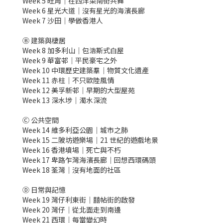
Week 5 旺角｜在西洋菜南街共舞
Week 6 星光大道｜沒有星光的海濱長廊
Week 7 沙田｜學做香港人
Ⓑ 建築與棲居
Week 8 加多利山｜包浩斯式白屋
Week 9 華富邨｜平民豪宅之外
Week 10 中環歷史建築羣｜物質文化遺產
Week 11 赤柱｜不只歐陸風情
Week 12 美孚新邨｜早期的大型屋苑
Week 13 深水埗｜濁水深流
Ⓒ 公共空間
Week 14 維多利亞公園｜城市之肺
Week 15 二陂坊遊樂場｜21 世紀的遊戲地景
Week 16 香港墳場｜死亡與不朽
Week 17 卑路乍灣海濱長廊｜回想西環碼頭
Week 18 荃灣｜沒有地面的社區
Ⓓ 日常與記憶
Week 19 灣仔利東街｜囍帖街的啟發
Week 20 灣仔｜從北面走到南邊
Week 21 西環｜每當變幻時