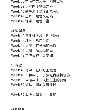
Week 38 香港中文大學｜粗獷山城
Week 39 天水圍｜標籤之外
Week 40 將軍澳｜以無街為有街
Week 41 上水｜邊境交易站
Week 42 坪輋｜邊境日常
Ⓗ 海與島
Week 43 鴨脷洲大橋｜海上散步
Week 44 坪洲｜島民生活
Week 45 大澳｜在邊緣的水鄉
Week 46 馬灣｜像異類的島
Week 47 東岸板道｜負空間
Ⓘ 移動
Week 48 電車｜在叮叮上減速
Week 49 合和中心｜子彈𨋢與旋轉餐廳
Week 50 中環半山｜扶搖直上的日常
Week 51 渡輪｜慢船就是浮城
Week 52 其後，第五十二星期
作者簡介