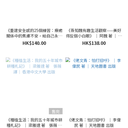
《重建安全感的25個練習：療癒
《吾知醜有趣生活觀察——美好
關係中的焦慮不安，給自己永恆
得反個小白眼》 ｜ 阿醜 著 ｜ 亮
的幸福》 ｜ 蜜雪兒．史金 著
光文化 出版
HK$140.00
HK$138.00
王冠中 譯 ｜ 橡實文化 出版
售完
《種植生活：我的五十年城市耕
《佬文青：怕打招呼》 ｜ 李偉
種札記》 ｜ 梁雅達 著 張薇 譯
民 著 ｜ 天地圖書 出版