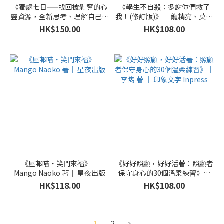
《獨處七日——找回被剝奪的心
《學生不自殺：多謝你們救了
靈資源，全新思考、理解自己、
我！(修訂版)》｜ 龍精亮、莫慕
靠近他人》｜ 麥克‧哈里斯 著
貞、林匯希 著 ｜ 香港教育大學
HK$150.00
HK$108.00
｜ 日出 出版
基督教信仰與發展中心
《屋邨喵・笑門來福》｜
《好好照顧，好好活著：照顧者
Mango Naoko 著｜ 星夜出版
保守身心的30個溫柔練習》｜
李雋 著 ｜ 印象文字 Inpress
HK$118.00
HK$108.00
1
2