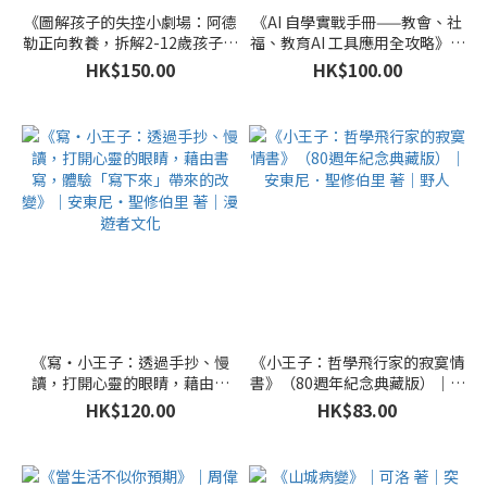
《圖解孩子的失控小劇場：阿德
《AI 自學實戰手冊——教會、社
勒正向教養，拆解2-12歲孩子的
福、教育AI 工具應用全攻略》｜
日常教養關卡，親子一同與情緒
以琳空間 & Oneplace Limited
HK$150.00
HK$100.00
作朋友》｜安-克萊兒．克蘭迪
著｜國度事奉中心
恩 著｜陳文怡 譯｜漫遊者文化
《寫‧小王子：透過手抄、慢
《小王子：哲學飛行家的寂寞情
讀，打開心靈的眼睛，藉由書
書》（80週年紀念典藏版）｜安
寫，體驗「寫下來」帶來的改
東尼．聖修伯里 著｜野人
HK$120.00
HK$83.00
變》｜安東尼・聖修伯里 著｜漫
遊者文化