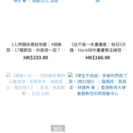
《人際關係連結地圖：4個象
《這不是一本畫畫書：每日5分
限，17種類型，你是哪一型？你
鐘，Hank陪你畫畫專注練習》
和誰合得來？》 ｜ 艾莉．沃克
｜ Hank 著 ｜ 三采文化 出版
HK$233.00
HK$160.00
博士 著 ｜ 啟動文化 出版
售完