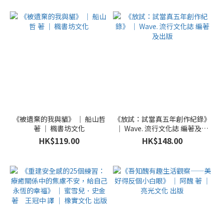
《被遺棄的我與貓》 ｜ 船山哲
《放試：試當真五年創作紀錄》
著 ｜ 楓書坊文化
｜ Wave. 流行文化誌 編著及出
版
HK$119.00
HK$148.00