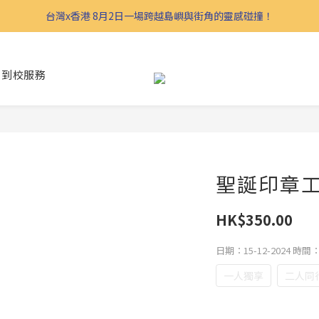
台灣x香港 8月2日一場跨越島嶼與街角的靈感碰撞！
到校服務
聖誕印章
HK$350.00
日期：15-12-2024 時間：1
一人獨享
二人同