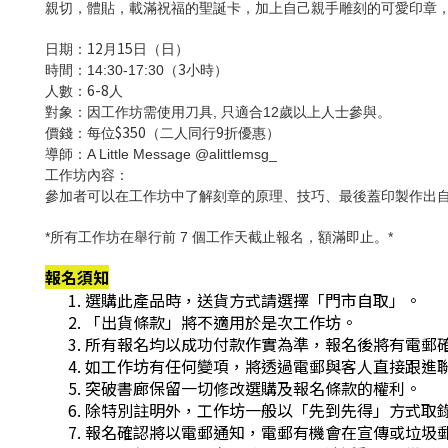
親切，體貼，載滿祝福的聖誕卡，加上自己親手雕刻的可愛印章
12
15
日期：
月
日（日）
3
時間：
14:30-17:30
（
⼩時）
6-8
人數：
人
對象：
因工作坊需使用刀具
,
只適合
12
歲以上人士參與。
$350
9
價錢
：每位
（二人同行
折優惠）
導師：A Little Message @alittlemsg_
工作坊內容：
參加者可以在工作坊中了解刻章的原理、技巧、最後蓋印製作出
*所有工作坊在舉行前 7 個工作天截止報名，額滿即止。*
報名須知
選購此產品時，送貨方式請選擇「門市自取」。
「出貨條款」將不適用於是次工作坊。
所有報名均以成功付款作實為準，報名後將有電郵
如工作坊有任何變項，將透過電郵與客人直接跟進
突破書廊保留一切修改選購及報名條款的權利。
除特別註明外，工作坊一般以「先到先得」方式取
報名確認將以電郵通知，電郵有機會在宣傳或垃圾