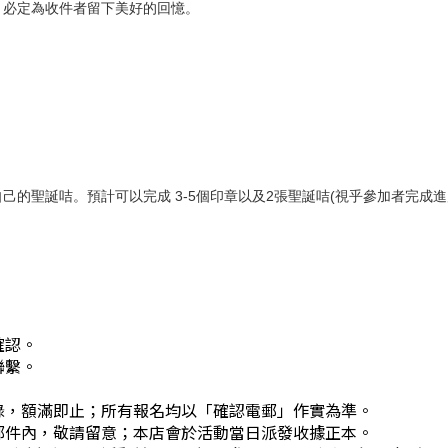
，必定為收件者留下美好的回憶。
自己的聖誕咭。預計可以
完成
3-5
個印章
以及
2
張聖誕咭
(
視乎參加者完成進
確認。
聯繫。
錄，額滿即止；所有報名均以「確認電郵」作實為準。
郵件內，敬請留意；本店會於活動當日派發收據正本。