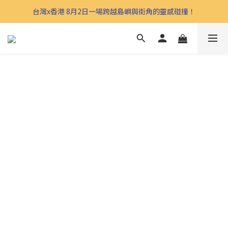
台灣x香港 8月2日一場跨越島嶼與街角的靈感碰撞！