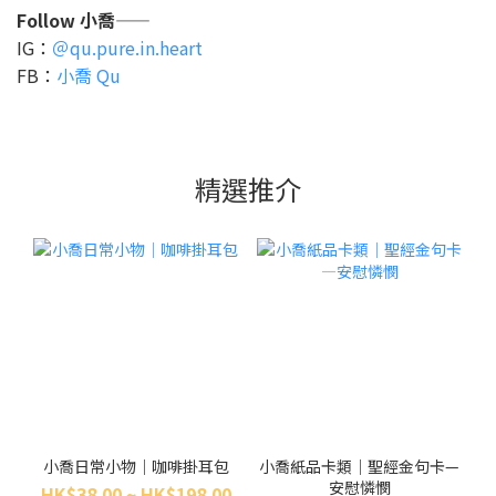
Follow 小喬——
IG：
＠qu.pure.in.heart
FB：
小喬 Qu
精選推介
小喬日常小物｜咖啡掛耳包
小喬紙品卡類｜聖經金句卡—
安慰憐憫
HK$38.00 ~ HK$198.00