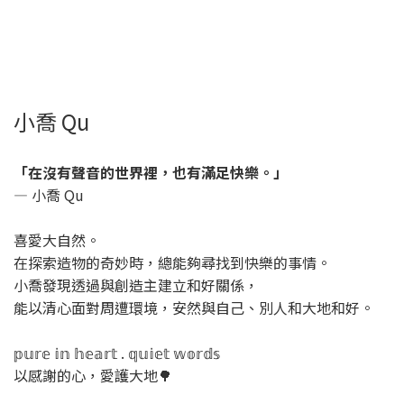
小喬 Qu
「在沒有聲音的世界裡，也有滿足快樂。」
— 小喬 Qu
喜愛大自然。
在探索造物的奇妙時，總能夠尋找到快樂的事情。
小喬發現透過與創造主建立和好關係，
能以清心面對周遭環境，安然與自己、別人和大地和好。
𝕡𝕦𝕣𝕖 𝕚𝕟 𝕙𝕖𝕒𝕣𝕥 . 𝕢𝕦𝕚𝕖𝕥 𝕨𝕠𝕣𝕕𝕤
以感謝的心，愛護大地🌳