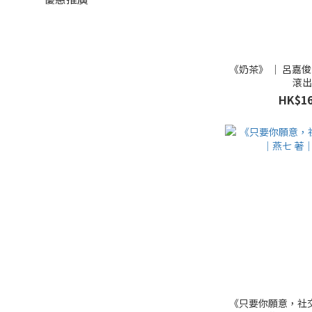
《奶茶》 ｜ 呂嘉俊
滾
HK$16
《只要你願意，社