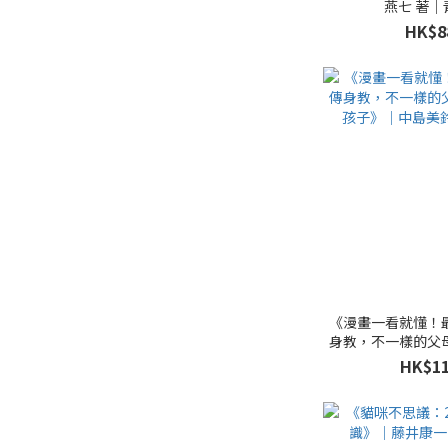
燕七 著｜
HK$8
《漫畫一看就懂！
身教，不一樣的父
子》｜中島美鈴
HK$11