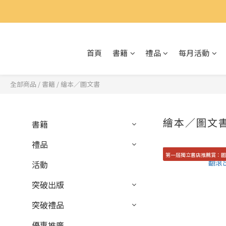
首頁
書籍
禮品
每月活動
全部商品
/
書籍
/
繪本／圖文書
繪本／圖文
書籍
禮品
第一屆獨立書店推薦賞：
活動
突破出版
突破禮品
優惠推廣