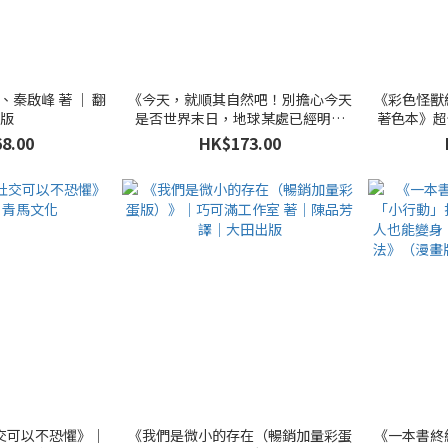
、秦啟峰 著 ｜ 翻
《今天，就順其自然吧！別擔心今天
《彩色怪獸
出版
是否世界末日，地球某處已經明天
著色本》超
了，SNOOPY史努比的定心禪智慧（附
娜．耶拿絲 
8.00
HK$173.00
金句貼紙）》｜查爾斯·M·舒茲 著
｜林佩瑾 譯｜三采文化
交可以不恐懼》｜
《我們是微小的存在（暢銷加量彩蛋
《一本書終