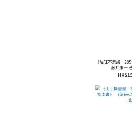
《貓咪不思議：28
｜藤井康一 
HK$15