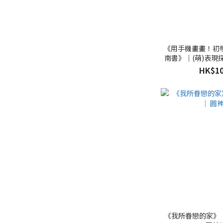
《用手機畫畫！初
南書》｜(萌)表現
北
HK$10
《我所眷戀的家》 ｜