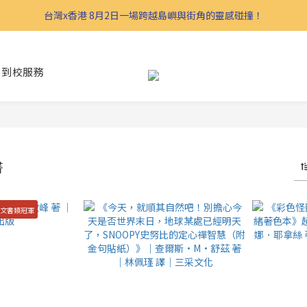
台灣x香港 8月2日一場跨越島嶼與街角的靈感碰撞！
到校服務
書
圖文書類冠軍