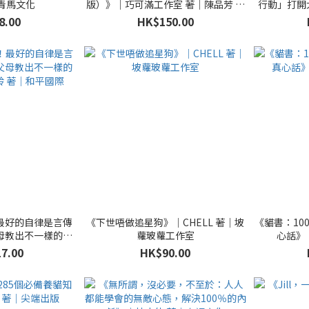
青馬文化
版）》｜巧可滿工作室 著｜陳品芳 譯
行動」打開
｜大田出版
能變身「行
8.00
HK$150.00
（漫畫版
最好的自律是言傳
《下世唔做追星狗》｜CHELL 著｜坡
《貓書：10
母教出不一樣的孩
蘿玻蘿工作室
心話》
 著｜和平國際
7.00
HK$90.00