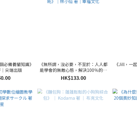
5個必備養貓知識》
《無所謂，沒必要，不至於：人人都
《Jill，一
著｜尖端出版
能學會的無敵心態，解決100％的內
耗》｜林小仙 著｜幸福文化
0.00
HK$133.00