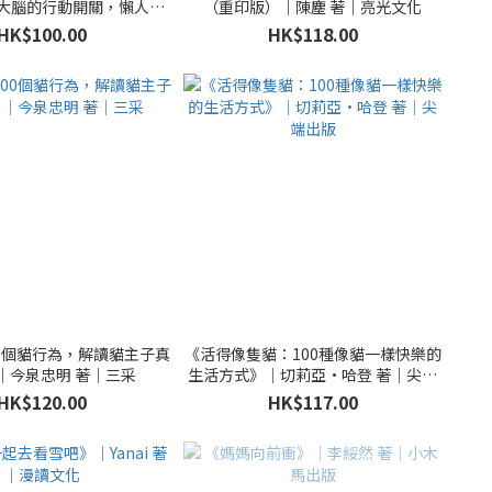
大腦的行動開關，懶人也
（重印版）｜陳塵 著｜亮光文化
動派」的37個科學方法》
HK$100.00
HK$118.00
）｜大平信孝 著｜遠流
0個貓行為，解讀貓主子真
《活得像隻貓：100種像貓一樣快樂的
｜今泉忠明 著｜三采
生活方式》｜切莉亞•哈登 著｜尖端
出版
HK$120.00
HK$117.00