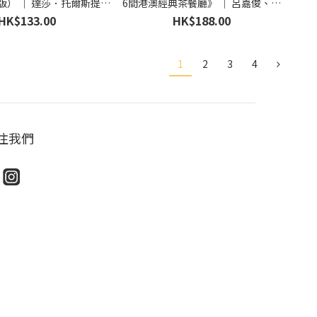
版） ｜ 達莎．托爾斯提科
6間港澳經典茶餐廳》 ｜ 呂嘉俊、劉
著 ｜ 小麥田出版
明慧 著 ｜ Rolling Books
HK$133.00
HK$188.00
1
2
3
4
注我們