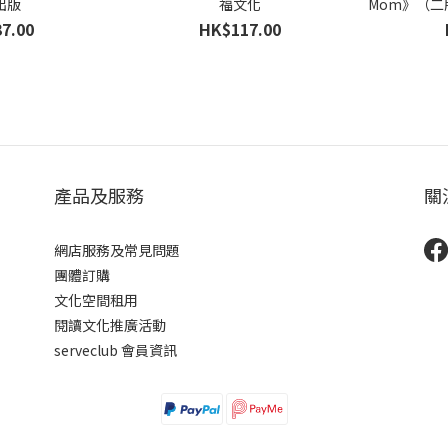
出版
福文化
Mom》（二
娃 
7.00
HK$117.00
產品及服務
關
網店服務及常見問題
團體訂購
文化空間租用
閱讀文化推廣活動
serveclub 會員資訊