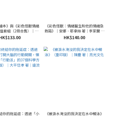
繪本》與《彩色怪獸情緒
《彩色怪獸：情緒醫生和他的情緒急
值套組（2冊合售）｜安
救箱》｜安娜．耶拿絲 著｜李家蘭 譯
著｜李家蘭 譯｜三采文化
｜三采文化
HK$133.00
HK$140.00
結你的拖延症：透過「小
《被淚水淹沒的我決定在水中暢泳》