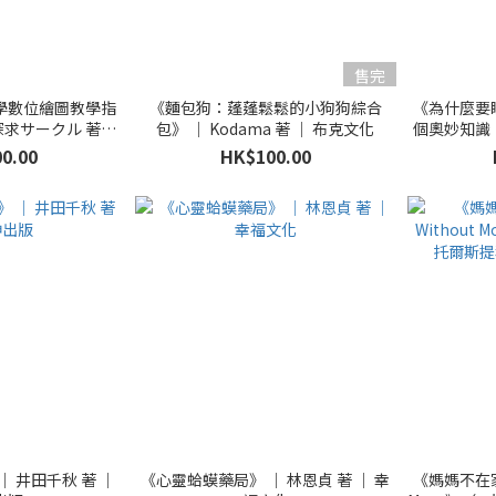
售完
學數位繪圖教學指
《麵包狗：蓬蓬鬆鬆的小狗狗綜合
《為什麼要
探求サークル 著｜
包》 ｜ Kodama 著 ｜ 布克文化
個奧妙知識
星
0.00
HK$100.00
 井田千秋 著 ｜
《心靈蛤蟆藥局》 ｜ 林恩貞 著 ｜ 幸
《媽媽不在家的