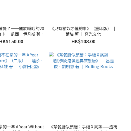
睡覺？──關於睡眠的20
《只有貓奴才懂的事》（重印版） ｜
！》｜凱西．伊凡斯 著｜
葉貓 著 ｜ 亮光文化
字畝文化
HK$150.00
HK$108.00
一年 A Year Without
《茶餐廳似顏繪：手繪 X 訪談——透視