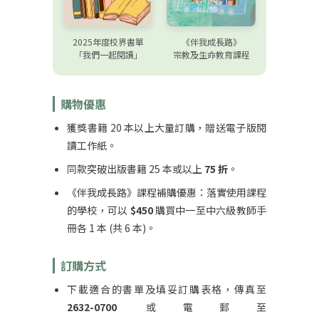
2025年度校界書單
《伴我成長路》
「我們一起閱讀」
宗教及生命教育課程
購物優惠
獲獎書籍 20 本以上大量訂購，贈送電子版閱
讀工作紙。
同款突破出版書籍 25 本或以上
75 折
。
《伴我成長路》課程補購優惠：落實使用課程
的學校，可以
$450
購買中一至中六級教師手
冊各 1 本 (共 6 本)。
訂購方式
下載適合的書單及填妥訂購表格，傳真至
2632-0700
或電郵至