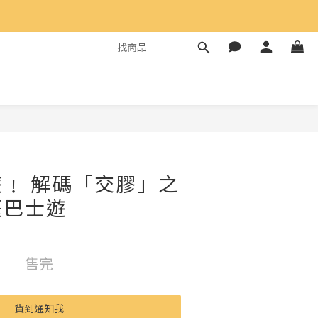
﹗ 解碼「交膠」之
篷巴士遊
售完
貨到通知我