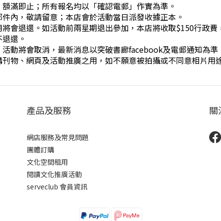
，額滿即止；所有報名均以「確認電郵」作實為準。
郵件內，敬請留意；本店會於活動當日派發收據正本。
將會退還。如活動前兩星期退出參加，本店將收取$150行政
不退還。
動將會取消，最新消息以突破書廊facebook及電郵通知為準
構刊物、網頁及活動推廣之用，如不願意被拍攝或不同意相片用
產品及服務
關
網店服務及常見問題
團體訂購
文化空間租用
閱讀文化推廣活動
serveclub 會員資訊