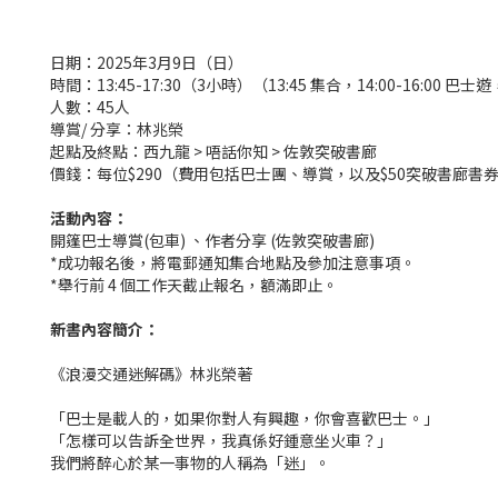
日期：
2025年3月9日（日）
時間：
13:45-17:30
（
3
⼩時）
（13:45 集合，14:00-16:00 巴士遊
人數：45人
導賞/ 分享：林兆榮
起點及終點：西九龍 > 唔話你知 > 佐敦突破書廊
價錢：每位
$290
（
費用包括巴士團、導賞，以及$50突破書廊書
活動內容：
開篷巴士導賞(包車) 、作者分享 (佐敦突破書廊)
*成功報名後，將電郵通知集合地點及參加注意事項。
*舉行前 4 個工作天截止報名，額滿即止。
新書內容簡介：
《浪漫交通迷解碼》林兆榮著
「巴士是載人的，如果你對人有興趣，你會喜歡巴士。」
「怎樣可以告訴全世界，我真係好鍾意坐火車？」
我們將醉心於某一事物的人稱為「迷」。