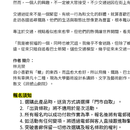
然而，一個人的興趣，不一定被大眾接受。不少交通迷因在街上
交通迷從來不是一個緊密、有統一行為和文化的群體。就算喜歡
走訪各國追尋鐵路。他們的生活與取態比想像更為豐富，根本難
專注於交通，視點看似愈來愈窄，但他們的熱情讓世界開闊，看
「我是被祝福的一個，同時也被咒詛。我幾乎不會迷路，但除了
遠。從來只暗自追看巴士新聞，儲些交通模型，幾乎從來未交過
作者 簡介：
林兆榮
自小喜歡有「轆」的東西，而且愈大愈好，所以飛機、鐵路、巴
持有車牌凡十二種，現為大學藝術設計系講師、文字及藝術創作
散文《訊號山劇院》。
報名須知
選購此產品時，送貨方式請選擇「門市自取」。
「出貨條款」將不適用於是次活動。
所有報名均以成功付款作實為準，報名後將有電郵
如活動有任何變項，將透過電郵與客人直接跟進聯
突破書廊保留一切修改選購及報名條款的權利。