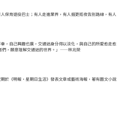
有人保育退役巴士；有人走進業界，有人捱更抵夜告別路線，有人
不幸，自己興趣也廣，交通迷身分得以淡化，與自己的所愛愈走愈
者們，願意理解交通迷的世界。」——林兆榮
定期於《明報‧星期日生活》發表文章或藝術海報，著有圖文小說