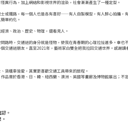
有怪異行為，加上網絡和影視世界的渲染，社會漸漸產生了一種定型。
巴士或鐵路，每一個人也是各有喜好——有人自製模型，有人醉心拍攝，
以簡單約化。
見經濟、政治、歷史、物理，還看見人。
被問路時，交通迷的身分就是怪物，使我在青春期的心理拉扯甚多。幸也
一個交通迷朋友。直至
2021
年，藝術家白雙全把我拉回交通世界。感謝讀
士、貨櫃車皆愛，其實更喜歡交通工具帶來的旅程。
。作品曾於香港、日、韓、紐西蘭、澳洲、英國等畫廊及博物館展出；不
確認。
繫。