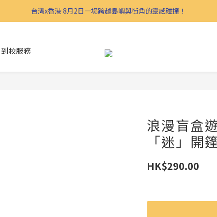
台灣x香港 8月2日一場跨越島嶼與街角的靈感碰撞！
到校服務
浪漫盲盒遊
「迷」開
HK$290.00