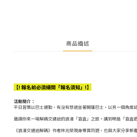
商品描述
【! 報名前必須細閱「報名須知」!】
活動簡介：
平日習慣以巴士通勤，有沒有想過坐著開篷巴士，以另一個角度
邀請你來一場解碼交通迷的浪漫「盲盒」之旅。講到明是「盲盒
《浪漫交通迷解碼》作者林兆榮現身導賞同遊，也與大家分享新