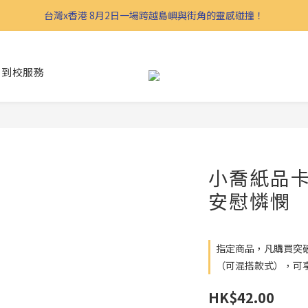
台灣x香港 8月2日一場跨越島嶼與街角的靈感碰撞！
到校服務
小喬紙品
安慰憐憫
指定商品，凡購買突破
（可混搭款式），可
HK$42.00