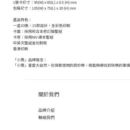
1張卡尺寸：95(W) x 65(L) x 0.5 (H) mm
包裝尺寸：105(W) x 75(L) x 20 (H) mm
產品特色：
一盒30張，15款設計，全彩色印刷
卡面：採用和合本修訂版聖經
卡背：採用NIV 譯本聖經
中英文聖經金句對照
香港印刷
「小喬」品牌理念：
「小喬」喜愛大自然。在探索造物的奇妙時，總能夠尋找到快樂的事情
關於我們
品牌介紹
聯絡我們