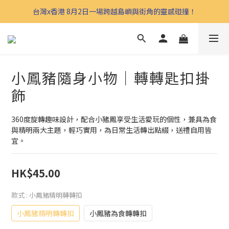
台灣x香港 8月2日一場跨越島嶼與街角的靈感碰撞！
小鳳豬隨身小物｜轉轉匙扣掛
飾
360度旋轉趣味設計，配合小豬鳳享受生活愛玩的個性，兼具為食
與精明兩大主題，輕巧實用，為日常生活轉出點綴，送禮自用皆
宜。
HK$45.00
款式
: 小鳳豬精明轉轉扣
小鳳豬精明轉轉扣
小鳳豬為食轉轉扣