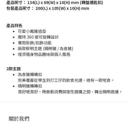
產品呎寸： 134(L) x 69(W) x 10(H) mm (轉盤連匙扣)
包裝產品呎寸： 200(L) x 105(W) x 10(H) mm
產品特色
可愛小鳳豬造型
獨特 360 度可旋轉設計
實用掛飾/扣飾功能
兩款鮮明主題 (精明豬 / 為食豬)
增添隨身物品趣味與個人風格
2款主題
為食豬轉轉扣
完美覆蓋從學生到打工仔的飲食光譜，總有一款啱食。
精明豬轉轉扣
買好唔買好，喺衝動消費與理性選購之間，轉出精明建議。
關於我們