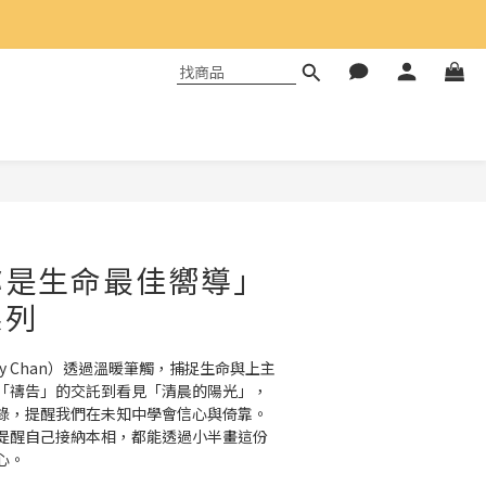
祢是生命最佳嚮導」
系列
hy Chan）透過溫暖筆觸，捕捉生命與上主
「禱告」的交託到看見「清晨的陽光」，
語錄，提醒我們在未知中學會信心與倚靠。
提醒自己接納本相，都能透過小半畫這份
心。