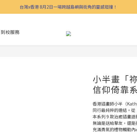
台灣x香港 8月2日一場跨越島嶼與街角的靈感碰撞！
到校服務
小半畫「
信仰倚靠
香港插畫師小半（Kat
同行最純粹的連結。從
本系列 9 款治癒插畫
無論是送給摰友，還是
充滿勇氣的禮物觸動內