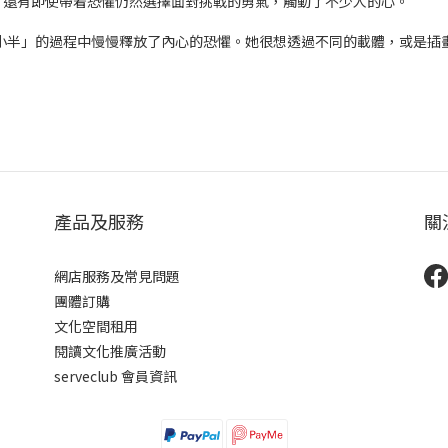
，還有即使帶着恐懼仍然選擇面對挑戰的勇氣，觸動了不少人的心。
y在繪畫「小半」的過程中慢慢釋放了內心的恐懼。她很想透過不同的載體，或
產品及服務
關
網店服務及常見問題
團體訂購
文化空間租用
閱讀文化推廣活動
serveclub 會員資訊