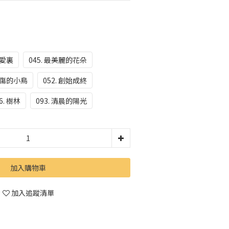
在愛裏
045. 最美麗的花朵
 受傷的小鳥
052. 創始成終
6. 樹林
093. 清晨的陽光
加入購物車
加入追蹤清單