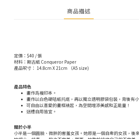
商品描述
定價：$40 / 張
材料：剛古紙 Conqueror Paper
產品呎寸： 14.8cm X 21cm （A5 size)
產品特色
畫作爲複印本。
畫作以白色硬咭紙托底，再以獨立透明膠袋包裝，背後有小
可自由以喜愛的畫框裱起，為空間增添美感和正能量！
送禮自用皆宜。
關於小半
小半是一個圓臉、微胖的害羞女孩。她原是一個自卑的女孩，後