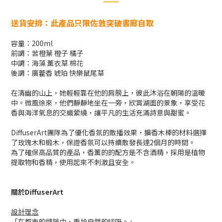
送貨安排：此產品只限佐敦突破書廊自取
容量：200ml
前調：苦橙葉 橙子 橘子
中調：海藻 薰衣草 棉花
後調：廣藿香 琥珀 快樂鼠尾草
在清幽的山上，她輕輕靠在他的肩膀上，彼此沐浴在朝陽的溫暖
中。微風徐來，他們靜靜地坐在一旁，欣賞湖面的景象，享受花
香與海洋氣息的交織縈繞，讓平凡的生活充滿詩意與甜蜜。
DiffuserArt團隊為了優化香氛的散播效果，擴香木棒的材料選擇
了玫瑰木和椴木，保證香氛可以持續散發長達2個月的時間。
為了確保高品質的產品，香薰的的配方是不含酒精，採用是植物
提取物和香精，使用起來不刺激且安全。
關於DiffuserArt
設計理念
「在都市的縫隙中，重拾自然的呼吸。」