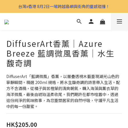
台灣x香港 8月2日一場跨越島嶼與街角的靈感碰撞！
DiffuserArt香薰｜Azure
Breeze 藍調微風香薰｜水生
馥奇調
DiffuserArt「藍調微風」香薰，以層疊透視木藝重現湖光山色的
寧靜瞬間。精選 200ml 規格，將水生馥奇調的詩意帶入生活。配
方不含酒精，從橘子與苦橙葉的清爽朝氣，轉入海藻與薰衣草的
海洋微風，最後由琥珀溫柔收尾。我們期許在都市喧囂中，透過
這份純淨的氣味敘事，為您重塑居家的自然呼吸，守護平凡生活
中的每一份甜蜜。
HK$205.00