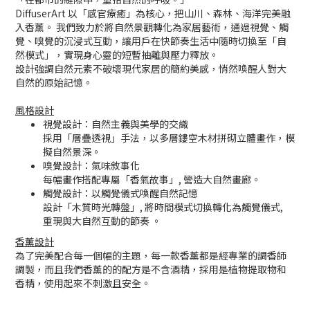
DiffuserArt 以「感官療癒」為核心，把山川、森林、海洋完美融
入香薰。 我們致力於將自然景觀轉化為家居藝術，通過視覺、觸
覺、嗅覺的沉浸式互動，讓用戶在快節奏生活中隨時切換至「自
然模式」，實現身心靈的短暫抽離與壓力釋放。
設計強調自然元素不破壞現代家居的簡約美感，悄然喚醒人對大
自然的原始記憶。
風格設計
視覺設計：自然主義與美學的交織
採用「層疊透視」手法，以多層鏤空木材拼砌立體畫作，模
擬自然景深。
嗅覺設計：氣味敘事化
每幅畫作搭配專屬「香氣故事」, 營造大自然畫廊。
觸覺設計：以觸覺儀式喚醒自然記憶
設計「木質時光轉盤」, 將時間模式切換轉化為觸覺儀式,
重現與大自然互動的節奏 。
香薰設計
為了完美配合每一個幅的主題，每一款香薰都是經專業的調香師
調製，而且我們香薰的的配方是不含酒精，採用是植物提取物和
香精，使用起來不刺激且安全。