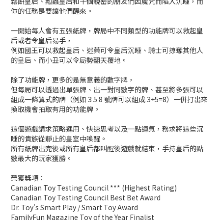
鬆餅皇后、瓢蟲皇后和十個親密的朋友們因魔咒而陷入沉睡，而
你的任務是要讓他們醒來。
一開始每人會有五張紙牌，牌局中不同類型的功能牌可以救起皇
后或者令皇后易手，
例如國王可以救起皇后、迷藥可令皇后沉睡、騎士可掠奪其他人
的皇后、而小丑可以令局勢翻天覆地。
除了功能牌，更多的是無意義的數字牌，
但每局可以透過出單張牌、出一對同數字的牌、甚至將多張可以
組成一條算式的牌（例如 3 5 8 號牌可以組成 3+5=8）一併打出來
換取機會抽取有用的功能牌。
這個遊戲講求策略運用、快速思考以及一點運氣，務求將這些沉
睡的貴族從靜止的皇室中喚醒。
所有紙牌出完後或所有皇后都叫醒後遊戲就結束，手持皇后的點
數最大的玩家獲勝。
榮獲獎項：
Canadian Toy Testing Council *** (Highest Rating)
Canadian Toy Testing Council Best Bet Award
Dr. Toy's Smart Play / Smart Toy Award
FamilyFun Magazine Toy of the Year Finalist