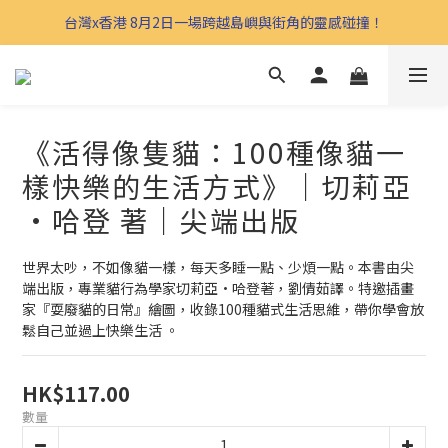
台灣x香港 8月2日一場跨越島嶼與街角的靈感碰撞！
《活得像隻貓：100種像貓一
樣快樂的生活方式》｜切莉亞
•哈登 著｜尖端出版
世界太吵，不如像貓一樣，每天多睡一點、少煩一點。本書由尖
端出版，專業貓行為學家切莉亞·哈登著，劉倩茹譯。特邀插畫
家『耍廢貓的日常』繪圖，收錄100種貓式生活思維，帶你學會放
鬆自己並過上快樂生活 。
HK$117.00
數量