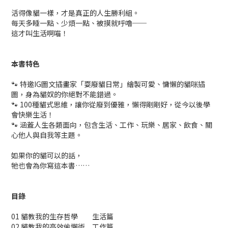
活得像貓一樣，才是真正的人生勝利組。
每天多睡一點、少煩一點、被摸就呼嚕──
這才叫生活啊喵！
本書特色
🐾 特邀IG圖文插畫家「耍廢貓日常」繪製可愛、慵懶的貓咪插
圖，身為貓奴的你絕對不能錯過。
🐾 100種貓式思維，讓你從廢到優雅，懶得剛剛好，從今以後學
會快樂生活！
🐾 涵蓋人生各類面向，包含生活、工作、玩樂、居家、飲食、關
心他人與自我等主題。
如果你的貓可以的話，
牠也會為你寫這本書……
目錄
01 貓教我的生存哲學 生活篇
02 貓教我的高效偷懶術 工作篇