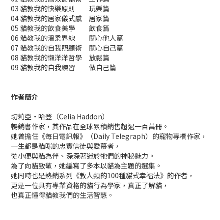
03 貓教我的快樂原則 玩樂篇
04 貓教我的居家儀式感 居家篇
05 貓教我的飲食美學 飲食篇
06 貓教我的溫柔界線 關心他人篇
07 貓教我的自我照顧術 關心自己篇
08 貓教我的懶洋洋哲學 放鬆篇
09 貓教我的自我練習 做自己篇
作者簡介
切莉亞•哈登（Celia Haddon）
暢銷書作家，其作品在全球累積銷售超過一百萬冊。
她曾擔任《每日電訊報》（Daily Telegraph）的寵物專欄作家，
一生都是貓咪的忠實信徒與愛慕者，
從小便與貓為伴、深深著迷於牠們的神秘魅力。
為了向貓致敬，她編寫了多本以貓為主題的選集。
她同時也是熱銷系列《教人類的100種貓式幸福法》的作者，
更是一位具有專業資格的貓行為學家，真正了解貓，
也真正懂得貓教我們的生活智慧。