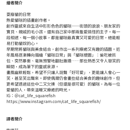
繪者簡介
耍廢貓的日常
熱愛貓咪的插畫創作者。
創作靈感來自生活中形形色色的貓咪──街頭的浪浪、朋友家的
寶貝、親戚的毛小孩，還有自己家中那兩隻愛搞怪的主子。每一
段相遇、每一個小故事，都是貓咪最真實又可愛的日常，總能輕
易打動貓奴的心。
早期常將貓咪與美食結合，創作出一系列療癒又有趣的插圖。近
年風格逐漸轉向描繪「貓咪日常」與「貓咪梗圖」：偷吃被抓
包、突然暴衝、毫無預警地翻肚撒嬌……那些熟悉又令人發笑的
瞬間，成為筆下的靈感泉源。
畫風幽默輕鬆，希望不只讓人說聲「好可愛」，更能讓人會心一
笑，甚至笑出聲來。即使偶爾仍會畫些結合美食的趣味創作，但
更希望透過這些中二又欠揍（但還是很可愛）的貓咪，為每一位
愛貓的人，帶來溫暖又療癒的時光。
IG：＠cat_life_squarefish
https://www.instagram.com/cat_life_squarefish/
譯者簡介