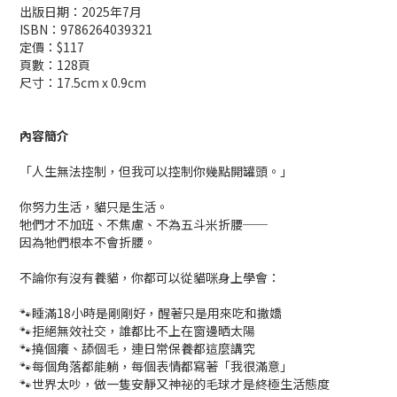
出版日期：2025年7月
ISBN：9786264039321
定價：$117
頁數：128頁
尺寸：17.5cm x 0.9cm
內容簡介
「人生無法控制，但我可以控制你幾點開罐頭。」
你努力生活，貓只是生活。
牠們才不加班、不焦慮、不為五斗米折腰──
因為牠們根本不會折腰。
不論你有沒有養貓，你都可以從貓咪身上學會：
🐾睡滿18小時是剛剛好，醒著只是用來吃和撒嬌
🐾拒絕無效社交，誰都比不上在窗邊晒太陽
🐾撓個癢、舔個毛，連日常保養都這麼講究
🐾每個角落都能躺，每個表情都寫著「我很滿意」
🐾世界太吵，做一隻安靜又神祕的毛球才是終極生活態度