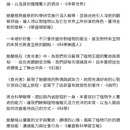
論，以及其他種種驚人的資訊。――《浮華世界》
施蘭格對最新的科學研究進行深入報導，並融合她引人深思的觀
察評論，讓人得以對植物以及它在世界上所扮演的角色，獲得全
新的理解。――《華盛頓郵報》
一本絕妙好書……不只會改變你對植物的看法，甚至對所有生物
的本質也將產生新的觀點。――《科學美國人》
施蘭格在《食光者》中，為我們充分展現了植物王國的驚奇與奧
秘……這些奇蹟飽受忽略，我們卻每天環繞其中，這本書把這些
奇蹟推上了舞台中央。――《石板》
《食光者》展現了施蘭格的熱情與感染力，她用充滿好奇的心智
引領自己踏上旅程，並寫下了這部富有啟發性的著作！――《自然》
揉合科學報導、遊記與內省旅程於一身，本書探討了植物令人驚
奇的能力，讓我們瞭解植物複雜又活力充沛的本質，以及人類該
如何改變看待自己的方式。――《科學》
施蘭格以優雅的文字與驚奇、讚嘆的心情，描寫了植物巧妙的適
應技能、溝通能力與社會行為。――《基督教科學箴言報》