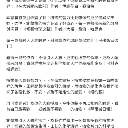
奇，這本書你一定要讀！從此以後，你將會以全新的眼光看待世
界！――《在大滅絕來臨前》作者／伊麗莎白．寇伯特
本書震撼並且改變了我！植物的智力比我想像的更加怪異又美
妙，柔伊．施蘭格的探究充滿了好奇心，每一頁都帶來新的啟發
與洞見！――《傾聽地球之聲》作者／大衛．喬治．哈思克
每一頁都教人大開眼界，科普寫作的典範莫過於此！――《出版家週
刊》
難得一見的傑作！不僅引人入勝，更挑戰既存的假設，更為人類
帶來啟發！資訊詳盡程度非其他相關入門作品所能企及！――《科克
斯評論》
植物是否具有智力？……在這本書裡，植物學本身有如一篇故事
裡的角色，正經歷著極為激烈的轉變，而植物的變化也為我們帶
來了各種刺激、不安，以及不確定性的感受。――《紐約客》
用《食光者》為你的大腦授粉，今後你將不再以相同的眼光，看
待自己最喜歡——或者最不喜歡——的植物。――《華爾街日報》
施蘭格引人入勝的探究，為我們描繪出一個豐富多彩的植物世
界：怪異的蕨類性生活、山艾的化學溝通、植物智力的科學辯