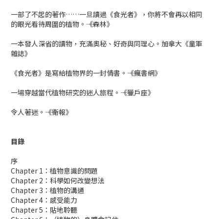
一部了不起的著作……一旦讀過《食光者》，你將不會再以相同
的眼光看待周圍的植物。――《森林》
一本發人深省的讀物，充滿奧秘、好奇與同理心。――加拿大《童軍
雜誌》
《食光者》是寫給植物界的一封情書。――《瘋書網》
一場穿越當代植物研究的迷人旅程。――《獵戶座》
令人著迷。――《衛報》
目錄
序
Chapter 1：植物意識的問題
Chapter 2：科學如何改變想法
Chapter 3：植物的溝通
Chapter 4：感受能力
Chapter 5：貼地聆聽