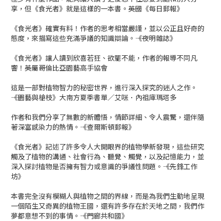
享，但《食光者》就是這樣的一本書。――英國《每日郵報》
《食光者》確實有料！作者的思考相當嚴謹，並以公正且好奇的
態度，來描寫這些充滿爭議的知識辯論。――《夜明雜誌》
《食光者》讓人讀到欣喜若狂、欲罷不能，作者的報導不同凡
響！――英屬哥倫比亞園藝高手協會
這是一部對植物智力的秘密世界，進行深入探究的迷人之作。
――《園藝與槍枝》大南方夏季書單／艾咪．內祖庫瑪塔多
作者和我們分享了無數的新體悟，情節詳細、令人震驚，還伴隨
著深富感染力的熱情。――《查爾斯頓郵報》
《食光者》記述了許多令人大開眼界的植物學新發現，這些研究
觸及了植物的溝通、社會行為、聽覺、觸覺，以及記憶能力，並
深入探討植物是否擁有智力或意識的爭議性問題。――《先鋒工作
坊》
本書完全沒有模糊人與植物之間的界線，而是為我們生動地呈現
一個陌生又奇異的植物王國，還有許多存在於天地之間，我們作
夢都意想不到的事情。――《門廊共和國》