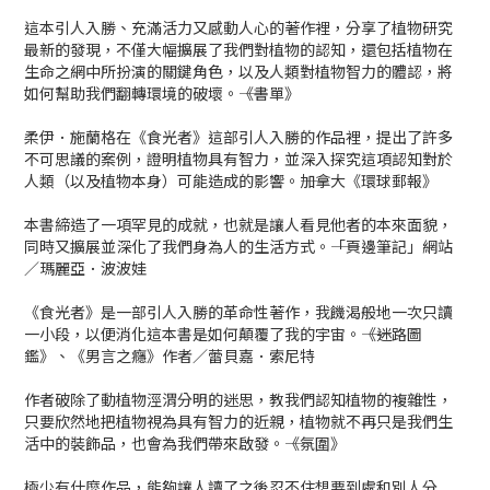
這本引人入勝、充滿活力又感動人心的著作裡，分享了植物研究
最新的發現，不僅大幅擴展了我們對植物的認知，還包括植物在
生命之網中所扮演的關鍵角色，以及人類對植物智力的體認，將
如何幫助我們翻轉環境的破壞。――《書單》
柔伊．施蘭格在《食光者》這部引人入勝的作品裡，提出了許多
不可思議的案例，證明植物具有智力，並深入探究這項認知對於
人類（以及植物本身）可能造成的影響。――加拿大《環球郵報》
本書締造了一項罕見的成就，也就是讓人看見他者的本來面貌，
同時又擴展並深化了我們身為人的生活方式。――「頁邊筆記」網站
／瑪麗亞．波波娃
《食光者》是一部引人入勝的革命性著作，我饑渴般地一次只讀
一小段，以便消化這本書是如何顛覆了我的宇宙。――《迷路圖
鑑》、《男言之癮》作者／蕾貝嘉．索尼特
作者破除了動植物涇渭分明的迷思，教我們認知植物的複雜性，
只要欣然地把植物視為具有智力的近親，植物就不再只是我們生
活中的裝飾品，也會為我們帶來啟發。――《氛圍》
極少有什麼作品，能夠讓人讀了之後忍不住想要到處和別人分