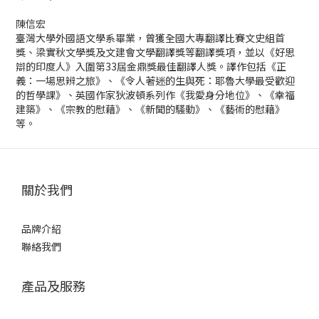
陳信宏
臺灣大學外國語文學系畢業，曾獲全國大專翻譯比賽文史組首
獎、梁實秋文學獎及文建會文學翻譯獎等翻譯獎項，並以《好思
辯的印度人》入圍第33屆金鼎獎最佳翻譯人獎。譯作包括《正
義：一場思辨之旅》、《令人著迷的生與死：耶魯大學最受歡迎
的哲學課》、英國作家狄波頓系列作《我愛身分地位》、《幸福
建築》、《宗教的慰藉》、《新聞的騷動》、《藝術的慰藉》
等。
關於我們
品牌介紹
聯絡我們
產品及服務