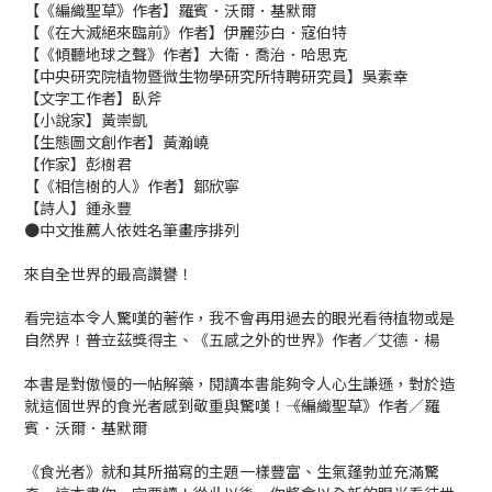
【《編織聖草》作者】羅賓．沃爾．基默爾
【《在大滅絕來臨前》作者】伊麗莎白．寇伯特
【《傾聽地球之聲》作者】大衛．喬治．哈思克
【中央研究院植物暨微生物學研究所特聘研究員】吳素幸
【文字工作者】臥斧
【小說家】黃崇凱
【生態圖文創作者】黃瀚嶢
【作家】彭樹君
【《相信樹的人》作者】鄒欣寧
【詩人】鍾永豐
●中文推薦人依姓名筆畫序排列
來自全世界的最高讚譽！
看完這本令人驚嘆的著作，我不會再用過去的眼光看待植物或是
自然界！――普立茲獎得主、《五感之外的世界》作者／艾德．楊
本書是對傲慢的一帖解藥，閱讀本書能夠令人心生謙遜，對於造
就這個世界的食光者感到敬重與驚嘆！――《編織聖草》作者／羅
賓．沃爾．基默爾
《食光者》就和其所描寫的主題一樣豐富、生氣蓬勃並充滿驚