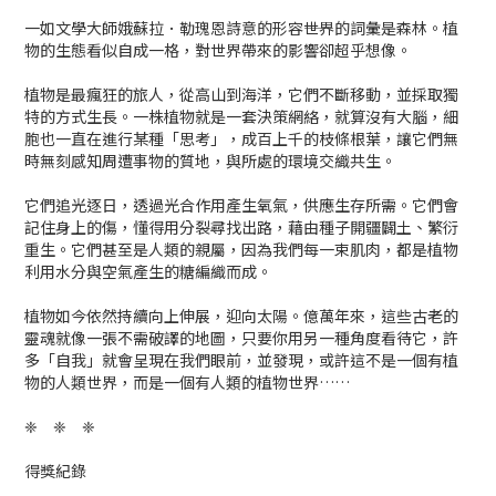
一如文學大師娥蘇拉．勒瑰恩詩意的形容――世界的詞彙是森林。植
物的生態看似自成一格，對世界帶來的影響卻超乎想像。
植物是最瘋狂的旅人，從高山到海洋，它們不斷移動，並採取獨
特的方式生長。一株植物就是一套決策網絡，就算沒有大腦，細
胞也一直在進行某種「思考」，成百上千的枝條根葉，讓它們無
時無刻感知周遭事物的質地，與所處的環境交織共生。
它們追光逐日，透過光合作用產生氧氣，供應生存所需。它們會
記住身上的傷，懂得用分裂尋找出路，藉由種子開疆闢土、繁衍
重生。它們甚至是人類的親屬，因為我們每一束肌肉，都是植物
利用水分與空氣產生的糖編織而成。
植物如今依然持續向上伸展，迎向太陽。億萬年來，這些古老的
靈魂就像一張不需破譯的地圖，只要你用另一種角度看待它，許
多「自我」就會呈現在我們眼前，並發現，或許這不是一個有植
物的人類世界，而是一個有人類的植物世界……
❈ ❈ ❈
得獎紀錄