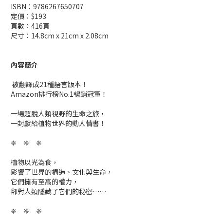
ISBN：9786267650707
定價：$193
頁數：416頁
尺寸：14.8cm x 21cm x 2.08cm
內容簡介
被翻譯成21種語言版本！
Amazon排行榜No.1暢銷冠軍！
一場超脫人類視野的生命之旅，
一封獻給植物世界的動人情書！
❈ ❈ ❈
植物以光為食，
影響了世界的構造、文化與生命，
它們擁有至高的權力，
卻對人類隱藏了它們的秘密……
❈ ❈ ❈