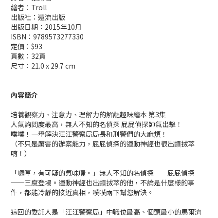
繪者：Troll
出版社：遠流出版
出版日期：2015年10月
ISBN：9789573277330
定價：$93
頁數：32頁
尺寸：21.0 x 29.7 cm
內容簡介
培養觀察力、注意力、理解力的解謎趣味繪本 第3集
人氣詢問度最高，無人不知的名偵探 屁屁偵探帥氣出擊！
噗噗！一舉解決汪汪警察局局長和刑警們的大麻煩！
（不只是厲害的辦案能力，屁屁偵探的運動神經也很出類拔萃
唷！）
「嗯哼，有可疑的氣味喔。」無人不知的名偵探──屁屁偵探
──三度登場。運動神經也出類拔萃的他，不論是什麼樣的事
件，都能冷靜的接近真相，噗噗兩下幫您解決。
這回的委託人是「汪汪警察局」中職位最高、個頭最小的馬爾濟