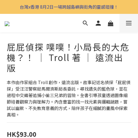
台灣x香港 8月2日一場跨越島嶼與街角的靈感碰撞！
屁屁偵探 噗噗！小局長的大危
機？！ ｜ Troll 著 ｜ 遠流出
版
本作由作家組合 Troll 創作，遠流出版。故事記述名偵探「屁屁偵
探」受汪汪警察局馬爾濟斯局長委託，尋找遺失的藍色球，並在
過程中交織著追捕小偷三兄弟的冒險。全書引導孩童透過圖像細
節培養觀察力與理解力。內含豐富的找一找元素與邏輯謎題，嘗
試以幽默、不失教育意義的方式，陪伴孩子在細膩的畫風中探索
真相。
HK$93.00