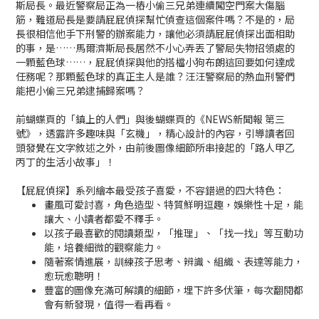
斯局長。最近警察局正為一樁小偷三兄弟連續闖空門案大傷腦
筋，難道局長是要請屁屁偵探幫忙偵查這個案件嗎？不是的，局
長很相信他手下刑警的辦案能力，讓他必須請屁屁偵探出面相助
的事，是……馬爾濟斯局長居然不小心弄丟了警局失物招領處的
一顆藍色球……，屁屁偵探與他的搭檔小狗布朗這回要如何達成
任務呢？那顆藍色球的真正主人是誰？汪汪警察局的熱血刑警們
能把小偷三兄弟逮捕歸案嗎？
前蝴蝶頁的「鎮上的人們」與後蝴蝶頁的《NEWS新聞報 第三
號》，透露許多趣味與「玄機」，精心設計的內容，引導讀者回
頭發覺在文字敘述之外，由前後圖像細節所串接起的「路人甲乙
丙丁的生活小故事」！
【屁屁偵探】系列繪本最受孩子喜愛，不容錯過的四大特色：
畫風可愛討喜，角色造型、特質鮮明逗趣，娛樂性十足，能
讓大、小讀者都愛不釋手。
以孩子最喜歡的閱讀類型，「推理」、「找一找」等互動功
能，培養細微的觀察能力。
隨著案情進展，訓練孩子思考、辨識、組織、表達等能力，
愈玩愈聰明！
豐富的圖像充滿可解讀的細節，埋下許多伏筆，每次翻閱都
會有新發現，值得一看再看。