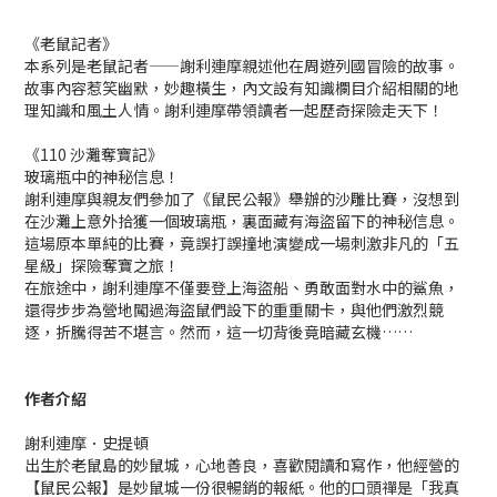
《老鼠記者》
本系列是老鼠記者——謝利連摩親述他在周遊列國冒險的故事。
故事內容惹笑幽默，妙趣橫生，內文設有知識欄目介紹相關的地
理知識和風土人情。謝利連摩帶領讀者一起歷奇探險走天下！
《110 沙灘奪寶記》
玻璃瓶中的神秘信息！
謝利連摩與親友們參加了《鼠民公報》舉辦的沙雕比賽，沒想到
在沙灘上意外拾獲一個玻璃瓶，裏面藏有海盜留下的神秘信息。
這場原本單純的比賽，竟誤打誤撞地演變成一場刺激非凡的「五
星級」探險奪寶之旅！
在旅途中，謝利連摩不僅要登上海盜船、勇敢面對水中的鯊魚，
還得步步為營地闖過海盜鼠們設下的重重關卡，與他們激烈競
逐，折騰得苦不堪言。然而，這一切背後竟暗藏玄機……
作者介紹
謝利連摩．史提頓
出生於老鼠島的妙鼠城，心地善良，喜歡閱讀和寫作，他經營的
【鼠民公報】是妙鼠城一份很暢銷的報紙。他的口頭禪是「我真