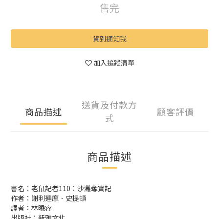
售完
貨到通知我
加入追蹤清單
送貨及付款方
商品描述
顧客評價
式
商品描述
書名：老鼠記者110：沙灘奪寶記
作者：謝利連摩．史提頓
譯者：林曉容
出版社：新雅文化