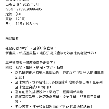
出版日期：2025年6月
ISBN：9789620886485
定價：$68
頁數：128頁
尺寸：14.5 x 19.5 cm
內容簡介
老鼠記者20周年，全新形象登場！
新畫風、新插圖風格，讓你沉浸式體驗奇妙無比的老鼠世界！
與老鼠記者一起歷奇探險走天下！
幽默•惹笑•驚險•詭秘•玄妙•動感
以老鼠的視角描繪人世間百態，你能從中得到極大的閲讀滿
足感！
全球熱銷，世界各地150多個國家和地區爭相出版！全系列
全球銷量突破1.87億冊！
富有創意的排版設計，製造了一種閲讀新樂趣！
屢獲國際殊榮：出版及創意獎、安徒生獎、兒童電子書獎
等。
老少皆宜，孩子和父母將由此打開兩代溝通的話題！