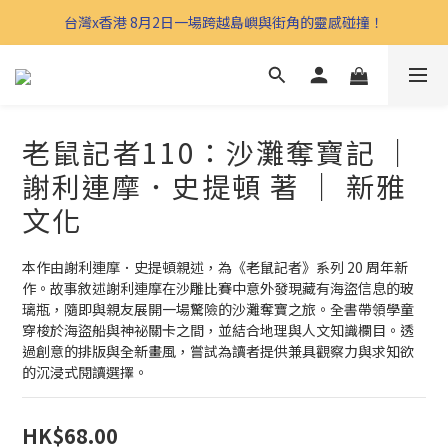
台灣x香港 8月2日一場跨越島嶼與街角的靈感碰撞！
老鼠記者110：沙灘奪寶記 ｜
謝利連摩．史提頓 著 ｜ 新雅
文化
本作由謝利連摩．史提頓親述，為《老鼠記者》系列 20 周年新
作。故事敘述謝利連摩在沙雕比賽中意外發現藏有海盜信息的玻
璃瓶，隨即與親友展開一場驚險的沙灘奪寶之旅。全書帶領學童
穿梭於海盜船與神祕關卡之間，並結合地理與人文知識欄目。透
過創意的排版與全新畫風，嘗試為讀者提供兼具觀察力與求知欲
的沉浸式閱讀選擇。
HK$68.00