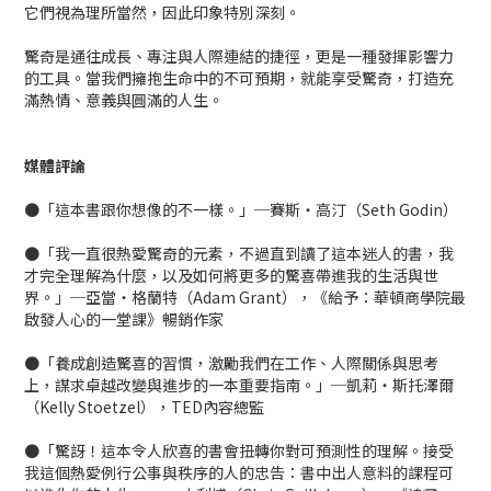
它們視為理所當然，因此印象特別深刻。
驚奇是通往成長、專注與人際連結的捷徑，更是一種發揮影響力
的工具。當我們擁抱生命中的不可預期，就能享受驚奇，打造充
滿熱情、意義與圓滿的人生。
媒體評論
●「這本書跟你想像的不一樣。」─賽斯‧高汀（Seth Godin）
●「我一直很熱愛驚奇的元素，不過直到讀了這本迷人的書，我
才完全理解為什麼，以及如何將更多的驚喜帶進我的生活與世
界。」─亞當‧格蘭特（Adam Grant），《給予：華頓商學院最
啟發人心的一堂課》暢銷作家
●「養成創造驚喜的習慣，激勵我們在工作、人際關係與思考
上，謀求卓越改變與進步的一本重要指南。」─凱莉‧斯托澤爾
（Kelly Stoetzel），TED內容總監
●「驚訝！這本令人欣喜的書會扭轉你對可預測性的理解。接受
我這個熱愛例行公事與秩序的人的忠告：書中出人意料的課程可