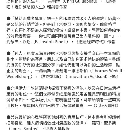
以進化你的人生。」 ─古利博（Chris Guillebeau），《追尋
吧！過你夢想的人生》暢銷書作家
●「帶給消費者驚喜，把平凡的服務變成吸引人的體驗，仍舊不
是公認的行銷手法。但是到了塔妮亞‧露娜與黎安‧倫寧格手
裡，它再也不是無人探索的領域。讀讀這本書，學習如何帶給你
的消費者驚喜──你也可能同時發現自己出人意料的一面。」─
約瑟夫．派恩（B. Joseph Pine II），《體驗經濟時代》作者
●「迷人，務實又深具趣味。塔妮亞與黎安攜手交出一本無價的
指南，幫助你為客戶、朋友以及自己創造更多愉快的體驗。書讀
完後與你所有的社交圈分享，讓他們也可以為你的生活增添一點
正面的驚喜。」─湯瑪斯‧維戴爾－維德斯柏（Thomas Wedell-
Wedellsborg），《如常創新》（Innovation As Usual）作家
●充滿活力、敘述清晰地探索了驚喜的潛能，以及在日常生活裡
應有的地位……這個世界似乎總是熱衷於用各種具預測性的科技
消除未知……這本吸引人、聰明匯整的書，可帶給讀者一整套實
用技巧，讓每個人在自己的生活裡追尋驚喜。─《出版人周刊》
●兼有最新的心理學研究與討喜的實用技巧，這本書會引領讀者
把驚喜這一種人類情緒做出淋漓盡致的發揮。─羅莉‧聖多斯
（Laurie Santos），耶魯大學教授