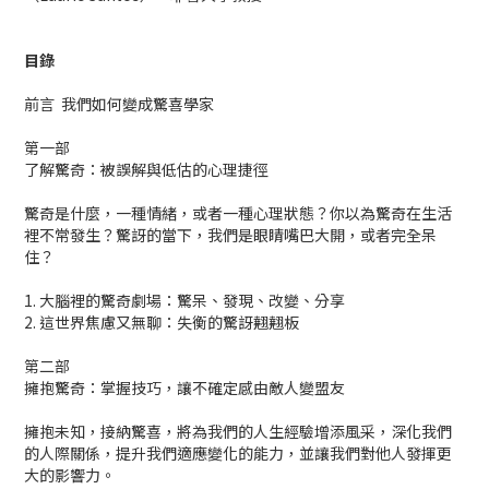
目錄
前言 我們如何變成驚喜學家
第一部
了解驚奇：被誤解與低估的心理捷徑
驚奇是什麼，一種情緒，或者一種心理狀態？你以為驚奇在生活
裡不常發生？驚訝的當下，我們是眼睛嘴巴大開，或者完全呆
住？
1. 大腦裡的驚奇劇場：驚呆、發現、改變、分享
2. 這世界焦慮又無聊：失衡的驚訝翹翹板
第二部
擁抱驚奇：掌握技巧，讓不確定感由敵人變盟友
擁抱未知，接納驚喜，將為我們的人生經驗增添風采，深化我們
的人際關係，提升我們適應變化的能力，並讓我們對他人發揮更
大的影響力。