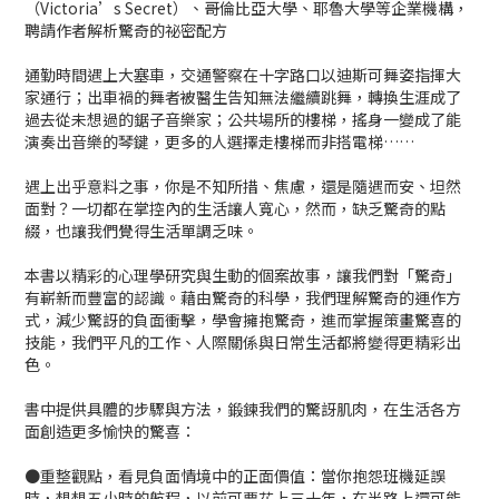
（Victoria’s Secret）、哥倫比亞大學、耶魯大學等企業機構，
聘請作者解析驚奇的祕密配方
通勤時間遇上大塞車，交通警察在十字路口以迪斯可舞姿指揮大
家通行；出車禍的舞者被醫生告知無法繼續跳舞，轉換生涯成了
過去從未想過的鋸子音樂家；公共場所的樓梯，搖身一變成了能
演奏出音樂的琴鍵，更多的人選擇走樓梯而非搭電梯……
遇上出乎意料之事，你是不知所措、焦慮，還是隨遇而安、坦然
面對？一切都在掌控內的生活讓人寬心，然而，缺乏驚奇的點
綴，也讓我們覺得生活單調乏味。
本書以精彩的心理學研究與生動的個案故事，讓我們對「驚奇」
有嶄新而豐富的認識。藉由驚奇的科學，我們理解驚奇的運作方
式，減少驚訝的負面衝擊，學會擁抱驚奇，進而掌握策畫驚喜的
技能，我們平凡的工作、人際關係與日常生活都將變得更精彩出
色。
書中提供具體的步驟與方法，鍛鍊我們的驚訝肌肉，在生活各方
面創造更多愉快的驚喜：
●重整觀點，看見負面情境中的正面價值：當你抱怨班機延誤
時，想想五小時的航程，以前可要花上三十年，在半路上還可能