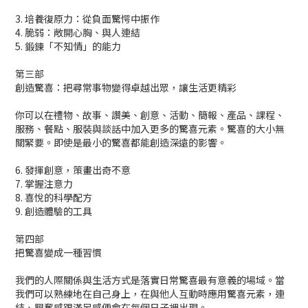
3. 培養復原力：從負面驚愕中振作
4. 脆弱：敞開心胸、與人連結
5. 鍛鍊「不知情」的能力
第三部
創造驚喜：把尋常事物變得卓越出眾，讓生活更精彩
你可以在禮物、故事、讚美、創意、活動、簡報、產品、課程、
服務、餐點、服裝與談話中加入更多的驚喜元素。驚喜的大小無
關緊要。即使是最小的驚喜都能創造深遠的影響。
6. 發揮創意，策畫出奇不意
7. 掌握注意力
8. 喜悅的科學配方
9. 創造體驗的工具
第四部
把驚喜變成一種習慣
我們的人際關係與生活方式是落實日常驚喜最有意義的場域。當
我們可以熟練地在自己身上，在與他人互動時應用驚喜元素，連
結、興奮感跟滿足感便會在每個日子裡出現。