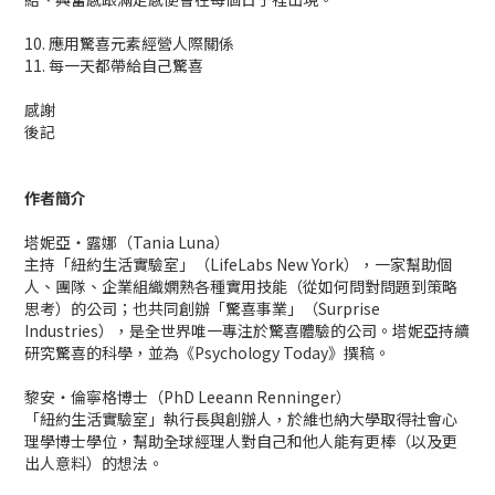
10. 應用驚喜元素經營人際關係
11. 每一天都帶給自己驚喜
感謝
後記
作者簡介
塔妮亞‧露娜（Tania Luna）
主持「紐約生活實驗室」（LifeLabs New York），一家幫助個
人、團隊、企業組織嫻熟各種實用技能（從如何問對問題到策略
思考）的公司；也共同創辦「驚喜事業」（Surprise
Industries），是全世界唯一專注於驚喜體驗的公司。塔妮亞持續
研究驚喜的科學，並為《Psychology Today》撰稿。
黎安‧倫寧格博士（PhD Leeann Renninger）
「紐約生活實驗室」執行長與創辦人，於維也納大學取得社會心
理學博士學位，幫助全球經理人對自己和他人能有更棒（以及更
出人意料）的想法。