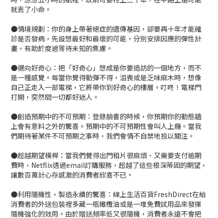
就丟了小命。
●情境規劃：你的身上帶著絕症的遺傳基因，卻要再十年才能確
診是否發病，先設想最好和最壞的可能，分別安排因應的彈性計
畫，有助於度過等待未知的焦慮。
●邁向好奇心：把「好奇心」想成是你要造訪的一個地方，而不
是一種感覺。每當你覺得動彈不得，沮喪或是乏味麻木時，想像
自己正走入一部電梯，它將帶你到好奇心的樓層。叮咚！電梯門
打開，突然間一切都好迷人。
●創造預期中的不可預期：登錄臉書的時候，你預期你的動態牆
上會有意料之外的驚喜。預期中的不可預期性會叫人上癮。當我
們期待著某件不可預期之事時，我們會情不自禁地投以關注。
●超越期望橫桿：當我們覺得出門租片很麻煩、又需要支付逾期
費時，Netflix透過email訂購服務，超越了這些根深蒂固的期望，
讓數百萬計心存感激的消費者欣喜不已。
●利用隨機性，製造永續的驚喜：線上生活百貨FreshDirect在給
消費者的外送包裝裡多藏一瓶橄欖油或是一堆免費試用品來發揮
隨機強化的效用。由於贈送頻率低又很隨機，消費者永遠不會把