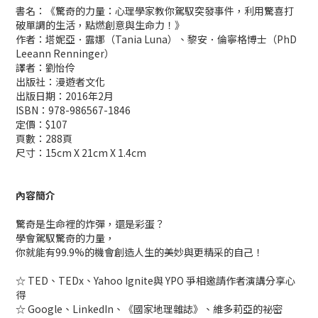
書名：《驚奇的力量：心理學家教你駕馭突發事件，利用驚喜打
破單調的生活，點燃創意與生命力！》
作者：塔妮亞．露娜（Tania Luna）、黎安．倫寧格博士（PhD
Leeann Renninger）
譯者：劉怡伶
出版社：漫遊者文化
出版日期：2016年2月
ISBN：978-986567-1846
定價：$107
頁數：288頁
尺寸：15cm X 21cm X 1.4cm
內容簡介
驚奇是生命裡的炸彈，還是彩蛋？
學會駕馭驚奇的力量，
你就能有99.9%的機會創造人生的美妙與更精采的自己！
☆ TED、TEDx、Yahoo Ignite與 YPO 爭相邀請作者演講分享心
得
☆ Google、LinkedIn、《國家地理雜誌》、維多莉亞的祕密