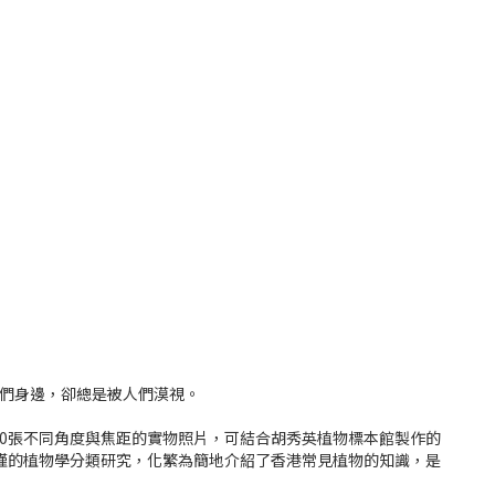
我們身邊，卻總是被人們漠視。
00張不同角度與焦距的實物照片，可結合胡秀英植物標本館製作的
嚴謹的植物學分類研究，化繁為簡地介紹了香港常見植物的知識，是