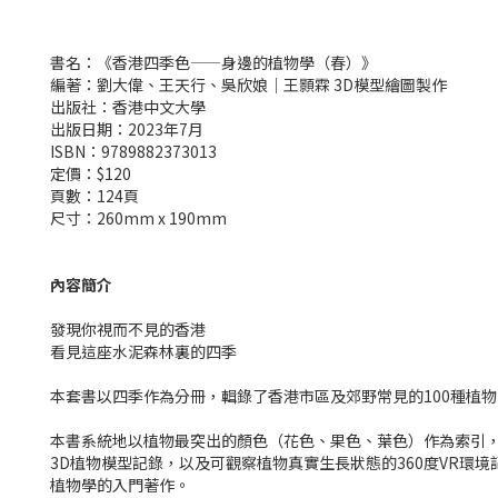
書名：《香港四季色——身邊的植物學（春）》
編著：劉大偉、王天行、吳欣娘｜王顥霖 3D模型繪圖製作
出版社：香港中文大學
出版日期：2023年7月
ISBN：9789882373013
定價：$120
頁數：124頁
尺寸：260mm x 190mm
內容簡介
發現你視而不見的香港
看見這座水泥森林裏的四季
本套書以四季作為分冊，輯錄了香港市區及郊野常見的100種植
本書系統地以植物最突出的顏色（花色、果色、葉色）作為索引，
3D植物模型記錄，以及可觀察植物真實生長狀態的360度VR
植物學的入門著作。