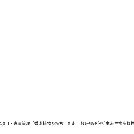
究項目，專責管理「香港植物及植被」計劃。教研興趣包括本港生物多樣