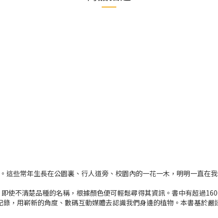
物。這些常年生長在公園裏、行人道旁、校園內的一花一木，明明一直在
即使不清楚品種的名稱，根據顏色便可輕鬆尋得其資訊。書中有超過16
環境記錄，用嶄新的角度、數碼互動媒體去認識我們身邊的植物。本書基於