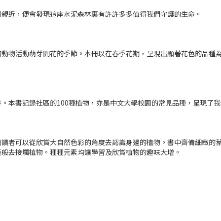
到親近，便會發現這座水泥森林裏有許許多多值得我們守護的生命。
動物活動萌芽開花的季節。本冊以在春季花期，呈現出顯著花色的品種為
。本書記錄社區的100種植物，亦是中文大學校園的常見品種，呈現了我
讓讀者可以從欣賞大自然色彩的角度去認識身邊的植物。書中齊備細緻的
境般去接觸植物。種種元素均讓學習及欣賞植物的趣味大增。