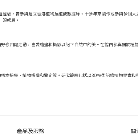
豐富經驗，曾參與建立香港植物及植被數據庫。十多年來製作或參與多個
」的成員。
頭野嶺四處走動，喜愛繪畫和攝影以記下自然中的美。在館內參與關於植
標本採集、植物辨識和鑒定等。研究範疇包括以3D技術記錄植物果實和
產品及服務
關