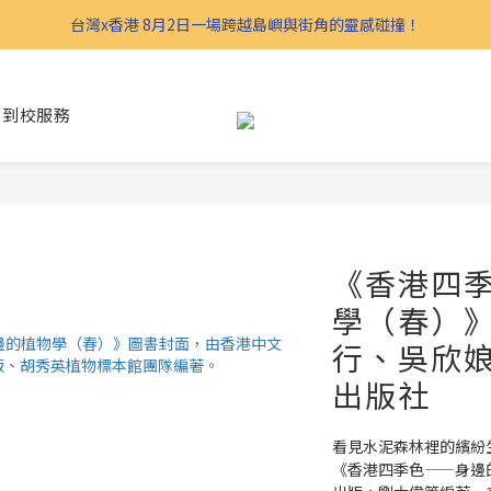
台灣x香港 8月2日一場跨越島嶼與街角的靈感碰撞！
到校服務
《香港四
學（春）
行、吳欣娘
出版社
看見水泥森林裡的繽紛
《香港四季色——身邊