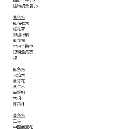
關於本書 / ix
植物詞彙表 / xi
紫色系
紅花檵木
紅花荷
錦繡杜鵑
藍花楹
宮粉羊蹄甲
短穗魚尾葵
楝
紅色系
火焰木
象牙花
黃牛木
串錢柳
木棉
樟葉朴
黃色系
王棕
中國無憂花