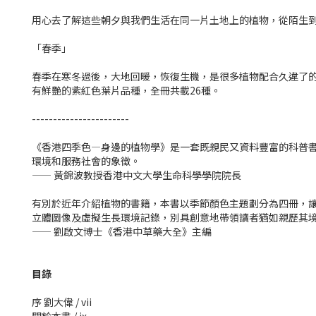
用心去了解這些朝夕與我們生活在同一片土地上的植物，從陌生
「春季」
春季在寒冬過後，大地回暖，恢復生機，是很多植物配合久違了的
有鮮艷的紫紅色葉片品種，全冊共載26種。
-----------------------
《香港四季色—身邊的植物學》是一套既親民又資料豐富的科普書
環境和服務社會的象徵。
—— 黃錦波教授香港中文大學生命科學學院院長
有別於近年介紹植物的書籍，本書以季節顏色主題劃分為四冊，
立體圖像及虛擬生長環境記錄，別具創意地帶領讀者猶如親歷其
—— 劉啟文博士《香港中草藥大全》主編
目錄
序 劉大偉 / vii