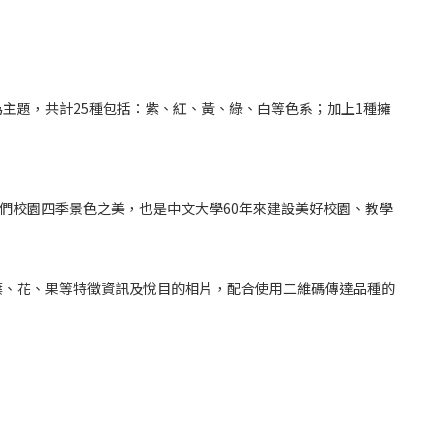
主題，共計25種包括：紫、紅、黃、綠、白等色系；加上1種擁
們校園四季景色之美，也是中文大學60年來建設美好校園、教學
葉、花、果等特徵資訊及悅目的相片，配合使用二維碼傳達品種的