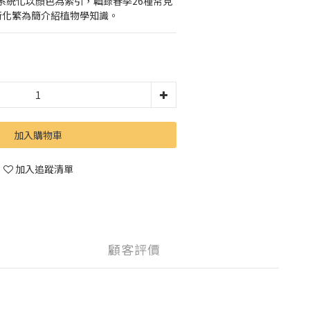
系統化以顏色為索引，輯錄春季26種常見
術化繁為簡介紹植物學知識。
加入購物車
加入追蹤清單
顧客評價