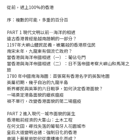
從前，遇上100%的香港
序：複數的可能，多重的百分百
PART 1 現代文明以前—海洋的相遇
遠古香港曾經是越南趙朝的一部分？
1197年大嶼山鹽民起義，被屠殺的香港原住民
南宋末年，九龍東有個流亡政府？
當香港與海洋帝國相遇（一）：葡佔屯門
當香港與海洋帝國相遇（二）：日不落帝國考察大嶼山和馬灣之
旅
1780 年中國南海海圖：首張寫有香港名字的英製地圖
英屬初期，幾乎自治的九龍半島
新界鄉民與英軍的六日戰爭，如何決定香港面貌？
一場奠定港島面貌的瘧疾瘟疫
禍不單行，改變香港面貌的第二場瘟疫
PART 2 進入現代—城市面貌的誕生
香港戰前經濟的大靠山：土木工程
在何文田，尋找失落的葡萄牙人花園城市
皇后大道變明治通：強制日化的香港
商場上蓋屋苑如何從唐樓進化而成？