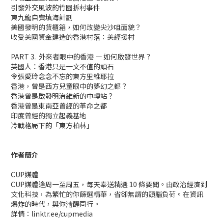
引發外交風波的竹園拆村事件
東九龍自費填海計劃
美國發明的貨櫃箱，如何改變尖沙咀面貌？
收受美國資金建造的香港村落：美經援村
PART 3. 外來者眼中的香港 — 如何啟發世界？
英國人：香港只是一文不值的頑石
令張愛玲念念不忘的東方里維耶拉
香港，曾是西方兒童眼中的夢幻之都？
香港曾是啟發明治維新的中轉站？
香港曾是東南亞曾經的革命之都
印度曾經的獨立起義基地
冷戰格局下的「東方柏林」
作者簡介
CUP媒體
CUP媒體逢周一至周五，每天奉送精選 10 條要聞。由政治經濟到
文化科技，為繁忙的你篩選精華，省卻無謂的頭腦負荷。在資訊
爆炸的時代，與你淸醒同行。
詳情：linktr.ee/cupmedia