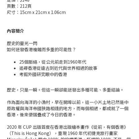
頁數：212頁
尺寸：15cm x 21cm x 1.06cm
內容簡介
歷史的靈光一閃
如何迸發香港複雜而多重的可能性？
25個脈絡，從公元前走到1960年代
追尋香港從遠古到近代與世界相遇的故事
考掘外國研究眼中的香港
歷史，只是一瞬。但這一瞬卻能迸發出多種可能、多重結論。
作為面向海洋的小漁村，早在開埠以前，這一小片土地已然是中
原政權與海洋帝國狹路相逢的地方，而每個相遇，都成就了一個
香港，後來便摺疊成了今日的香港。
2020 年 CUP 出版首度在香港出版繪本畫作《從前，有個香港》
（This is Hong Kong），重現 1960 年代初捷克旅行畫家