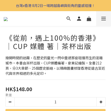
台灣x香港 8月2日一場跨越島嶼與街角的靈感碰撞！
《從前，遇上100%的香港》
｜CUP 媒體 著｜茶杯出版
撥開時間的迷霧，在歷史的靈光一閃中重遇那座碰撞而生的混雜
城市。本書由茶杯出版，CUP媒體編著，麥東記繪製。全書212
頁，分3大章節、25個歷史脈絡，以精緻圖畫梳理香港從遠古至近
代與世界相遇的多元足印。
HK$148.00
數量