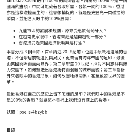
Miroslav Šašek 眼中 100% 的絢爛香港。所謂的 100% 不是一個
圓滿的盡頭，中間可能藏著各取所需、各執一詞的 100%，香港
亦是這樣碰撞而生的。這書想捕捉的，就是歷史靈光一閃碰撞的
瞬間，並把各人眼中的100%展開：
九龍市區的發展和規劃，原來受惠於葡萄牙人？
在越南史家眼中，香港曾經是越南趙朝一部分？
香港接受過美國經濟援助興建村落？
本書分成 3 個章節，首章講述 20 世紀前，位處中原政權邊陲的香
港，不但聚居前朝遺民與異民，更曾留有海洋帝國的足印，最後
由英國開埠而面向世界；第二章聚焦 20 世紀，探討不同族群與勢
力交匯下，如何塑造出香港獨特而混雜的城市面貌；第三章剖析
外來者眼中的香港形象，如何改變地緣關係，甚至啟發世界的變
革。
最後香港在自己的歷史上留下怎樣的足印？我們眼中的香港是不
是100%的香港？就讓這本書補上我們沒有遇上的香港。
試閱：pse.is/4bzybb
目錄