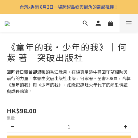
台灣x香港 8月2日一場跨越島嶼與街角的靈感碰撞！
《童年的我‧少年的我》｜何
紫 著｜突破出版社
回眸昔日艱苦卻溫暖的香江歲月，在純真足跡中尋回守望相助與
前行的力量。本書由突破出版社出版，何紫著。全書208頁，合輯
《童年的我》與《少年的我》，細緻記錄烽火年代下的鄰里情誼
與成長點滴。
HK$98.00
數量