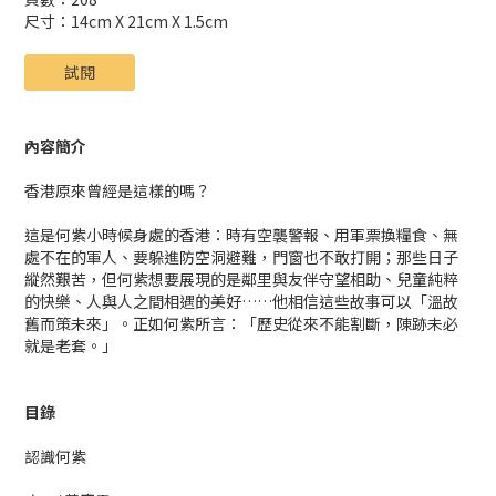
尺寸：14cm X 21cm X 1.5cm
試閱
內容簡介
香港原來曾經是這樣的嗎？
這是何紫小時候身處的香港：時有空襲警報、用軍票換糧食、無
處不在的軍人、要躲進防空洞避難，門窗也不敢打開；那些日子
縱然艱苦，但何紫想要展現的是鄰里與友伴守望相助、兒童純粹
的快樂、人與人之間相遇的美好……他相信這些故事可以「溫故
舊而策未來」。正如何紫所言：「歷史從來不能割斷，陳跡未必
就是老套。」
目錄
認識何紫