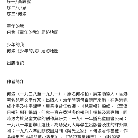
序一/ 黃慶雲
序二/ 小思
序三/ 何紫
童年的我
何紫《童年的我》足跡地圖
少年的我
何紫《少年的我》足跡地圖
出版後記
作者簡介
何紫（一九三八至一九九一），原名何松柏，廣東順德人，香港
著名兒童文學作家、出版人。幼年時隨母自澳門來港，在香港完
成小學及中學課程。畢業後曾任教師、《兒童報》編輯、《華僑
日報》副刊編輯，何紫一直在香港多份報刊上撰稿及寫專欄，同
時致力於兒童文學的創作與研究。一九七一年辦兒童圖書公司；
一九八一年創辦山邊社，為幼兒到大專學生出版普及性的課外讀
物；一九八六年創辦校園月刊《陽光之家》。何紫著作甚豐，作
品結集有《40兒童小說集》、《26短篇童話集》、《我的兒