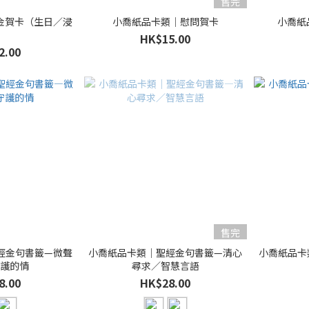
售完
金賀卡（生日／浸
小喬紙品卡類｜慰問賀卡
小喬紙
）
HK$15.00
2.00
售完
經金句書籤—微聲
小喬紙品卡類｜聖經金句書籤—清心
小喬紙品卡
守護的情
尋求／智慧言語
8.00
HK$28.00