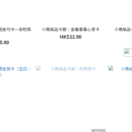
經金句卡—安慰憐
小喬紙品卡類｜金屬書籤心意卡
小喬紙品
憫
HK$22.00
5.00