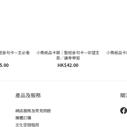
經金句卡—主必看
小喬紙品卡類｜聖經金句卡—仰望主
小喬紙品卡
顧
恩／謙卑學習
5.00
HK$42.00
產品及服務
關
網店服務及常見問題
團體訂購
文化空間租用