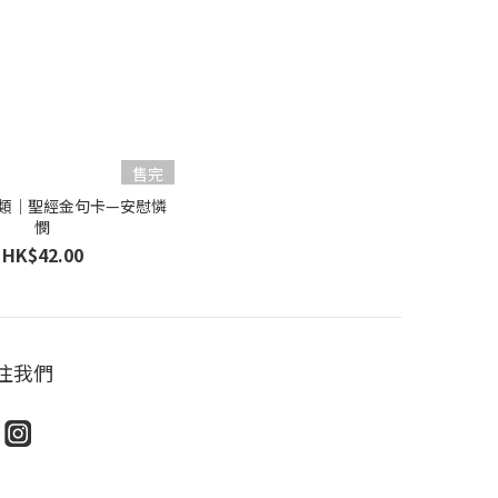
售完
類｜聖經金句卡—安慰憐
憫
HK$42.00
注我們