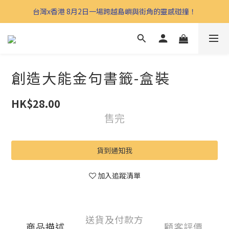
台灣x香港 8月2日一場跨越島嶼與街角的靈感碰撞！
創造大能金句書籤-盒裝
HK$28.00
售完
貨到通知我
加入追蹤清單
送貨及付款方
商品描述
顧客評價