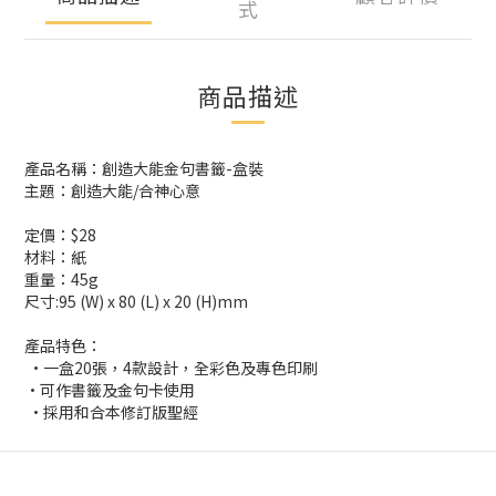
式
商品描述
產品名稱：創造大能金句書籤-盒裝
主題：創造大能/合神心意
定價：$28
材料：紙
重量：45g
尺寸:95 (W) x 80 (L) x 20 (H)mm
產品特色：
•一盒20張，4款設計，全彩色及專色印刷
•可作書籤及金句卡使用
•採用和合本修訂版聖經