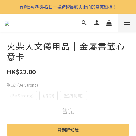
台灣x香港 8月2日一場跨越島嶼與街角的靈感碰撞！
火柴人文儀用品｜金屬書籤心
意卡
HK$22.00
款式
: (Be Strong)
(Be Strong)
(撐你)
(堅持到底)
售完
貨到通知我