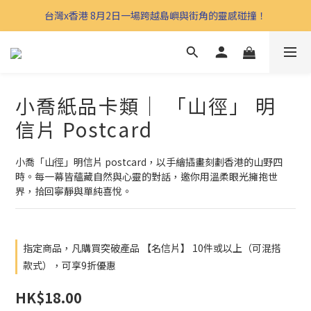
台灣x香港 8月2日一場跨越島嶼與街角的靈感碰撞！
小喬紙品卡類｜ 「山徑」 明
信片 Postcard
小喬「山徑」明信片 postcard，以手繪插畫刻劃香港的山野四
時。每一幕皆蘊藏自然與心靈的對話，邀你用溫柔眼光擁抱世
界，拾回寧靜與單純喜悅。
指定商品，凡購買突破產品 【名信片】 10件或以上（可混搭
款式），可享9折優惠
HK$18.00