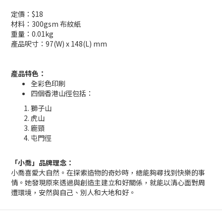
定價：$18
材料：300gsm 布紋紙
重量：0.01kg
產品呎寸：97(W) x 148(L) mm
產品特色：
全彩色印刷
四個香港山徑包括：
獅子山
虎山
鹿頸
屯門徑
「小喬」品牌理念：
小喬喜愛大自然。在探索造物的奇妙時，總能夠尋找到快樂的事
情。她發現原來透過與創造主建立和好關係，就能以清心面對周
遭環境，安然與自己、別人和大地和好。