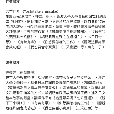
作者簡介
吉竹伸介 （Yoshitake Shinsuke）
生於西元1973年，神奈川縣人。筑波大學大學院藝術研究科總合
造型科修畢。擅長捕捉日常中不經意的浮光掠影，以自身獨特角
度切入取材，作品涵蓋素描集、童書插畫、裝飾畫及廣告藝術等
各種領域。主要的著作有《這是蘋果嗎？也許是喔》、《雖然我
的頭髮亂七八糟》、《請問我現在到底在哪裡？》、《日日奇
想》、《有苦有樂》、《你想要怎樣的工作》、《聽說這樣許願
會成功喔》、《我也要當小寶寶》（三采出版）等。育有二子。
譯者簡介
許婷婷（藍莓媽咪）
​東京大學教育學博士課程修畢，御茶水女子大學文學碩士，淡江
大學文學碩士，具備日本口譯協會專業口譯執照。2008年成立
【藍莓媽咪日文繪本親子讀書會】，透過繪本和童謠，以童心韻
文和溫馨手指謠的方式，帶領所有愛聽故事的孩子們，進入日文
繪本故事的殿堂。翻譯作品有《這是蘋果嗎？也許是喔》、《脫
不下來啊！》、《有苦有樂》、《你想要怎樣的工作》、《聽說
這樣許願會成功喔》、《我也要當小寶寶》（三采出版）等。