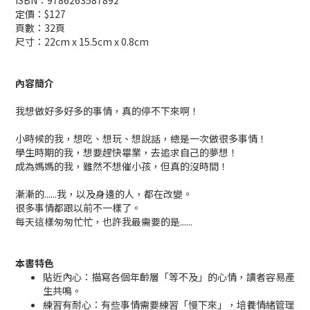
ISBN：9786263587892
定價：$127
頁數：32頁
尺寸：22cm x 15.5cm x 0.8cm
內容簡介
我想做好多好多的事情，真的停不下來啊！
小時候的我，想吃、想玩、想說話，總是一次做很多事情！
學生時期的我，想要趕快畢業，去追求自己的夢想！
成為媽媽的我，雖然不想催小孩，但真的沒時間！
漸漸的......我，以及身邊的人，都在改變。
很多事情都跟以前不一樣了。
每天這樣匆匆忙忙，也許我最需要的是......
本書特色
貼近內心：描寫各個年齡層「等不及」的心情，讀者容易產
生共鳴。
練習有耐心：有些事情需要練習「慢下來」，培養情緒管理