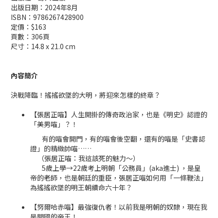
出版日期：2024年8月
ISBN：9786267428900
定價：$163
頁數：306頁
尺寸：14.8 x 21.0 cm
內容簡介
決戰降臨！搖搖欲墜的大明，將迎來怎樣的終章？
【張居正喵】人生開掛的傳奇政治家，也是《明史》認證的
「美男喵」？！
有的喵會開門，有的喵會後空翻，還有的喵是「史書認
證」的精緻帥喵……
（張居正喵：我這該死的魅力～）
5歲上學→22歲考上明朝「公務員」(aka進士) ，是皇
帝的老師，也是朝廷的重臣，張居正喵如何用「一條鞭法」
為搖搖欲墜的明王朝續命六十年？
【努爾哈赤喵】最強復仇者！以前我是明朝的奴隸，現在我
是開國的帝王！