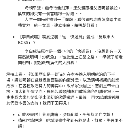
母親早逝，繼母待他刻薄，連父親跟祖父遭明朝誤殺，
換來的卻只有一個官職跟一點錢……
人生一開局就抽到一手爛牌，看努爾哈赤喵怎麼暗中累
積實力，統一女真，建立後金，給明朝好看！
【李自成喵】霸氣逆襲！從「快遞員」變成「反叛軍大
BOSS」？
李自成喵原本是一個小小的「快遞員」，沒想到有一天
突然被明朝「炒魷魚」，從此走上逆襲之路，一舉滅了前老
闆明朝，掀起改朝換代的大風暴！
承接上卷，《如果歷史是一群喵》在本卷進入明朝統治的下半
場，講述明朝在盛世過後面臨的內憂外患，以及清朝初期的創業
故事。在各種政治勢力的博弈中，改革家張居正、悲劇皇帝朱由
檢、清太祖努爾哈赤、農民起義領袖李自成等角色相繼登場，一
步步爲大家勾勒出明末清初的激盪歲月。最後，再次感謝讀者朋
友們對本書的支持！我們下回再見！
可愛漫畫附上參考典籍，沒有亂編，全部都源自文獻！
精彩附錄解說，輕鬆漫畫中學到有趣歷史，舒壓、學習兩不
誤！