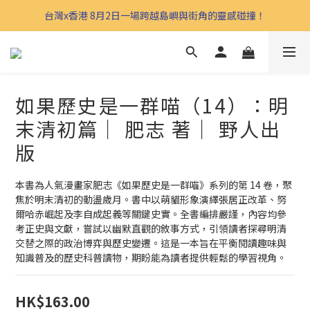
台灣x香港 8月2日一場跨越島嶼與街角的靈感碰撞！
如果歷史是一群喵（14）：明
末清初篇｜ 肥志 著｜ 野人出
版
本書為人氣漫畫家肥志《如果歷史是一群喵》系列的第 14 卷，聚
焦於明末清初的動盪歲月。書中以萌貓形象演繹張居正改革、努
爾哈赤崛起及李自成起義等關鍵史實。全書編排嚴謹，內容均參
考正史與文獻，嘗試以幽默直觀的敘事方式，引領讀者探尋明清
交替之際的政治博弈與歷史變遷。這是一本旨在平衡閱讀趣味與
知識普及的歷史科普讀物，期盼能為讀者提供輕鬆的學習視角。
HK$163.00