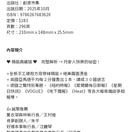
出版社：創意市集
出版日期：2025年10月
ISBN：9786267683620
定價：$183
頁數：296頁
尺寸：210mm x 148mm x 25.5mm
內容簡介
♥ 精裝典藏版 ♥ 完整解析 → 丹麥人快樂的祕密！
⭐全新手工硬殼方背穿線精裝＋絕美霧面燙金
⭐ 英國亞馬遜平均每２分鐘賣出１本、譯成３０國語言
⭐ 德國之聲特別專題、《紐約時報》《愛爾蘭每日郵報》《星期
日快訊》《VOGUE》《地下鐵報》《Heat》等各大報章雜誌爭相
報導。
👍 誠摯推薦
薰衣草森林執行長／王村煌
肯夢創辦人／朱平
好樣本事執行長／汪麗琴