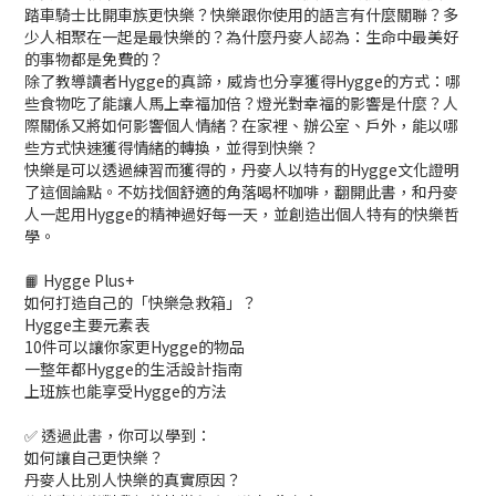
踏車騎士比開車族更快樂？快樂跟你使用的語言有什麼關聯？多
少人相聚在一起是最快樂的？為什麼丹麥人認為：生命中最美好
的事物都是免費的？
除了教導讀者Hygge的真諦，威肯也分享獲得Hygge的方式：哪
些食物吃了能讓人馬上幸福加倍？燈光對幸福的影響是什麼？人
際關係又將如何影響個人情緒？在家裡、辦公室、戶外，能以哪
些方式快速獲得情緒的轉換，並得到快樂？
快樂是可以透過練習而獲得的，丹麥人以特有的Hygge文化證明
了這個論點。不妨找個舒適的角落喝杯咖啡，翻開此書，和丹麥
人一起用Hygge的精神過好每一天，並創造出個人特有的快樂哲
學。
📙 Hygge Plus+
如何打造自己的「快樂急救箱」？
Hygge主要元素表
10件可以讓你家更Hygge的物品
一整年都Hygge的生活設計指南
上班族也能享受Hygge的方法
✅ 透過此書，你可以學到：
如何讓自己更快樂？
丹麥人比別人快樂的真實原因？