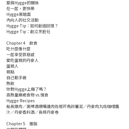
愛與Hygge的關係
在一起，更快樂
Hygge黑暗面
內向人的社交活動
Hygge Tip：如何創造回憶？
Hygge Tip：創立烹飪社
Chapter 4 飲食
吃什麼像什麼
一起享受罪惡感
愛吃蛋糕的丹麥人
蛋糕人
糕點
自己動手做
熱飲
你對Hygge上癮了嗎？
高熱量療癒食物 vs.慢食
Hygge Recipes
船長燉肉／黑啤酒煨嘴邊肉佐根芹馬鈴薯泥／丹麥肉丸佐咖哩醬
汁／丹麥香料酒／長條丹麥卷
Chapter 5 服裝