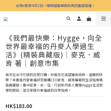
台灣x香港 8月2日一場跨越島嶼與街角的靈感碰撞！
《我們最快樂：Hygge，向全
世界最幸福的丹麥人學過生
活》(精裝典藏版)｜麥克．威
肯 著｜創意市集
每天在冰冷忙碌的日常打轉，你是否也渴望擁有純粹、溫暖的快
樂？本書是丹麥幸福研究機構CEO麥克．威肯編著的生活指南精
裝典藏版。書中從食、衣、住、行剖析丹麥人實踐Hygge生活哲
學的原因，並分享提升幸福感的日常指南。
HK$183.00