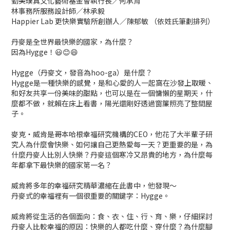
勤美璞真文化藝術基金會執行長／何承育
林事務所服務設計師／林承毅
Happier Lab 更快樂實驗所創辦人／陳郁敏 （依姓氏筆劃排列）
丹麥是全世界最快樂的國家，為什麼？
因為Hygge！😃😊😄
Hygge（丹麥文，發音為hoo-ga）是什麼？
Hygge是一種快樂的感覺，是和心愛的人一起窩在沙發上取暖、
和好友共享一份美味的甜點，也可以是在一個慵懶的星期天，什
麼都不做，就賴在床上看書，陽光還剛好透過窗簾照亮了整間屋
子。
麥克‧威肯是哥本哈根幸福研究機構的CEO，他花了大半輩子研
究人為什麼會快樂、如何讓自己更熱愛每一天？更重要的是，為
什麼丹麥人比別人快樂？丹麥這個寒冷又昂貴的地方，為什麼每
年都拿下最快樂的國家第一名？
威肯將多年的幸福研究精華濃縮在此書中，他發現～
丹麥式的幸福裡有一個很重要的關鍵字：Hygge。
威肯將從生活的各個面向：食、衣、住、行、育、樂，仔細探討
丹麥人比較幸福的原因：快樂的人都吃什麼、穿什麼？為什麼腳