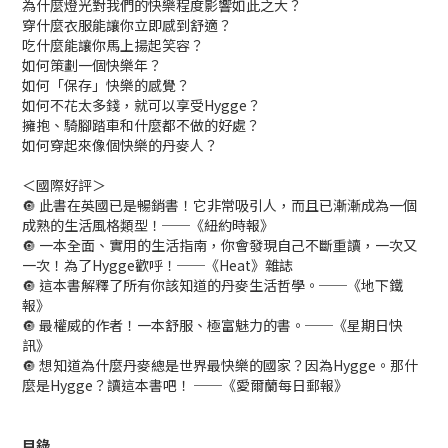
為什麼燈光對我們的快樂程度影響如此之大？
穿什麼衣服能讓你立即感到舒適？
吃什麼能讓你馬上揚起笑容？
如何策劃一個快樂年？
如何「保存」快樂的感覺？
如何不花太多錢，就可以享受Hygge？
擁抱、騎腳踏車和什麼都不做的好處？
如何穿起來像個快樂的丹麥人？
＜國際好評＞
🔘 此書在英國已是暢銷書！它非常吸引人，而且已漸漸成為一個
成熟的生活風格類型！──《紐約時報》
🔘 一本全面、實用的生活指南，你會發現自己不斷重讀，一次又
一次！為了Hygge歡呼！──《Heat》雜誌
🔘 這本書解釋了所有你該知道的丹麥生活哲學。──《地下鐵
報》
🔘 最權威的作者！一本舒服、極富魅力的書。──《星期日快
訊》
🔘 想知道為什麼丹麥總是世界最快樂的國家？因為Hygge。那什
麼是Hygge？讀這本書吧！ ──《愛爾蘭每日郵報》
目錄