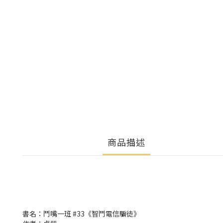
商品描述
書名：鬥嘴一班 #33《智鬥電信騙徒》