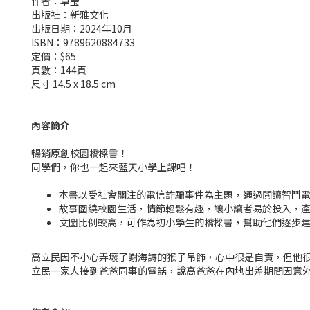
作者：卓瑩
出版社：新雅文化
出版日期：2024年10月
ISBN：9789620884733
定價：$65
頁數：144頁
尺寸 14.5 x 18.5 cm
內容簡介
暢銷原創校園橋樑書！
同學們，你也一起來藍天小學上課吧！
本書以受社會關注的電信詐騙事件為主題，通過閲讀智鬥
故事圍繞校園生活，情節輕鬆有趣，讓小讀者易於投入，
文圖比例較高，可作為初小學生的橋樑書，幫助他們逐步
高立民因不小心弄壞了謝海詩的猴子吊飾，心中很是自責，但他
立民一家人接到爸爸同事的電話，說高爸爸在內地出差期間因意