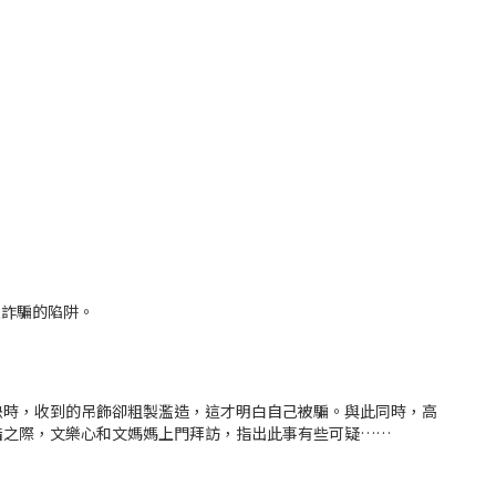
入詐騙的陷阱。
決時，收到的吊飾卻粗製濫造，這才明白自己被騙。與此同時，高
措之際，文樂心和文媽媽上門拜訪，指出此事有些可疑……