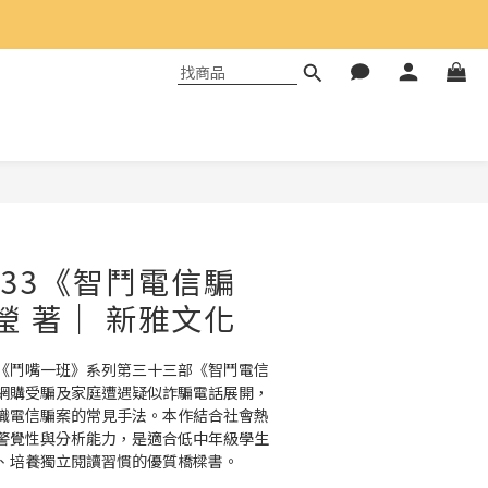
#33《智鬥電信騙
瑩 著｜ 新雅文化
《鬥嘴一班》系列第三十三部《智鬥電信
網購受騙及家庭遭遇疑似詐騙電話展開，
識電信騙案的常見手法。本作結合社會熱
警覺性與分析能力，是適合低中年級學生
、培養獨立閱讀習慣的優質橋樑書。