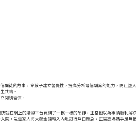
電信騙徒的故事，令孩子建立警覺性，提高分析電信騙案的能力，防止墮
產生共鳴。
建立閱讀習慣。
很快就在網上的購物平台買到了一模一樣的吊飾，正當他以為事情順利解
外入院，急需家人將大額金錢轉入內地銀行戶口應急。正當高媽媽手足無