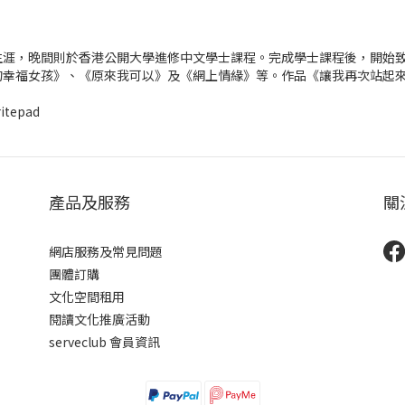
生涯，晚間則於香港公開大學進修中文學士課程。完成學士課程後，開始
的幸福女孩》、《原來我可以》及《網上情緣》等。作品《讓我再次站起
itepad
產品及服務
關
網店服務及常見問題
團體訂購
文化空間租用
閱讀文化推廣活動
serveclub 會員資訊