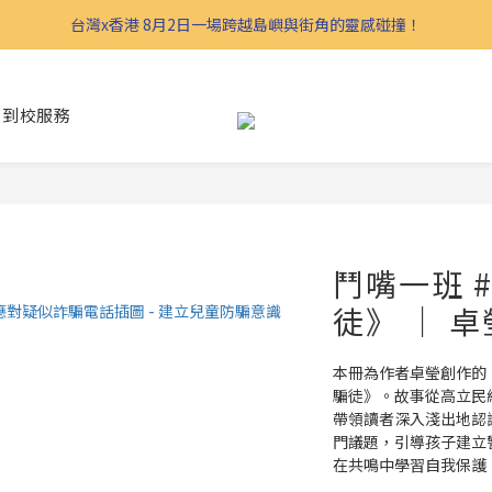
台灣x香港 8月2日一場跨越島嶼與街角的靈感碰撞！
到校服務
鬥嘴一班 
徒》 ｜ 卓
本冊為作者卓瑩創作的
騙徒》。故事從高立民
帶領讀者深入淺出地認
門議題，引導孩子建立
在共鳴中學習自我保護