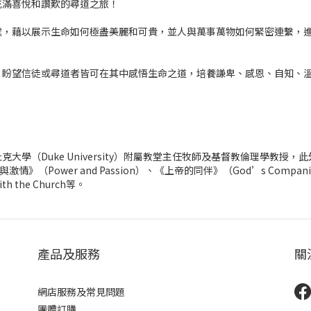
充滿喜悅和讚歎的尋道之旅！
處，藉以展示生命如何極盡美麗和可貴，並人與萬事萬物如何緊密連繫，
，盼望信徒或尋道者皆可在其中感悟生命之道，培養謙卑、感恩、自知、
任美國杜克大學（Duke University）附屬教堂主任牧師及基督教倫理學教授
與激情》（Power and Passion）、《上帝的同伴》（God’s Compani
ith the Church等。
產品及服務
關
網店服務及常見問題
團體訂購