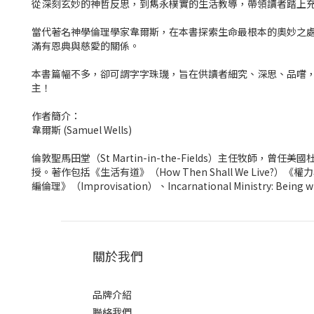
從深刻玄妙的神哲反思，到雋永樸實的生活教導，帶領讀者踏上
當代著名神學倫理學家韋爾斯，在本書探索生命最根本的奧妙之
滿有恩典與慈愛的關係。
本書篇幅不多，卻可謂字字珠璣，旨在供讀者細究、深思、品嚐
主！
作者簡介：
韋爾斯 (Samuel Wells)
倫敦聖馬田堂（St Martin-in-the-Fields）主任牧師，曾
授。著作包括《生活有道》（How Then Shall We Live?）《權力
編倫理》（Improvisation）、Incarnational Ministry: Being w
關於我們
品牌介紹
聯絡我們