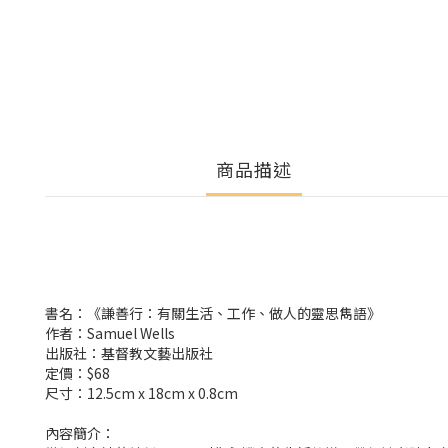
商品描述
書名：《謙善行：有關生活、工作、做人的靈思雋語》
作者：Samuel Wells
出版社：基督教文藝出版社
定價：$68
尺寸：12.5cm x 18cm x 0.8cm
內容簡介：