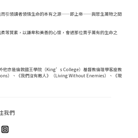
進而引領讀者領悟生命的本有之源——即上帝——與眾生萬物之間
溫柔等質素，以謙卑和美善的心懷，會遇那位貫乎萬有的生命之
，此外他亦是倫敦國王學院（King’s College）基督教倫理學客座教
ons）、《我們沒有敵人》（Living Without Enemies）、《現
注我們