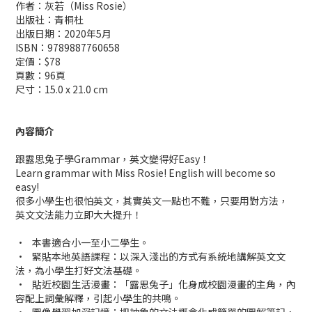
作者：灰若（Miss Rosie）
出版社：青桐杜
出版日期：2020年5月
ISBN：9789887760658
定價：$78
頁數：96頁
尺寸：15.0 x 21.0 cm
內容簡介
跟露思兔子學Grammar，英文變得好Easy！
Learn grammar with Miss Rosie! English will become so
easy!
很多小學生也很怕英文，其實英文一點也不難，只要用對方法，
英文文法能力立即大大提升！
•
本書適合小一至小二學生。
•
緊貼本地英語課程：以深入淺出的方式有系統地講解英文文
法，為小學生打好文法基礎。
•
貼近校園生活漫畫：「露思兔子」化身成校園漫畫的主角，內
容配上詞彙解釋，引起小學生的共鳴。