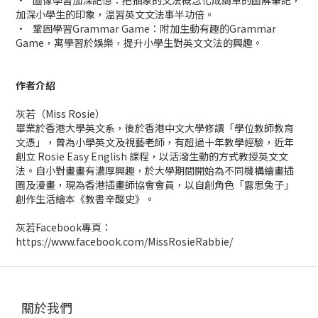
•
圖像學習加深記憶：把抽象的文法概念化成簡單的圖解筆記，
加深小學生的印象，温習英文文法事半功倍。
•
鞏固學習Grammar Game：附加生動有趣的Grammar
Game，寓學習於娛樂，提升小學生對英文文法的興趣。
作者介紹
灰若（Miss Rosie）
畢業於香港大學英文系，後於香港中文大學修讀「學位教師教育
文憑」，曾為小學英文及視藝老師，有超過十年教學經驗，近年
創立 Rosie Easy English 課程，以活潑生動的方式教授英文文
法。自小對畫畫有濃厚興趣，於大學期間開始為不同機構繪畫插
圖及漫畫，現為香港插畫師協會會員，以自創角色「露思兔子」
創作生活繪本《教書辛酸史》。
灰若Facebook專頁：
https://www.facebook.com/MissRosieRabbie/
關於我們