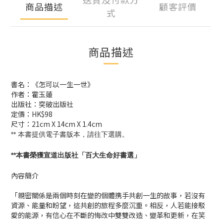
商品描述
顧客評價
式
商品描述
書名：《怎可以一生一世》
作者：霍玉蓮
出版社：突破出版社
定價：HK$98
尺寸：21cm X 14cm X 1.4cm
**
本書提供電子書版本，請往下選購。
**
本書榮獲宣道出版社「百大生命好書選」
內容簡介
「親密關係是兩個時刻在變的個體携手共創一生的故事，若沒有
資源、能量和盼望，這共創的旅程多麼沉重。相反，人若能接駁
愛的能源，有信心在不斷的悔改中雙雙改造、變革和更新，在笑