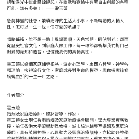
語和淚光中彼此體諒饒恕，在幽默和歡愉中有著自由創新的各種
可能，該有多美！」——霍玉蓮
急劇轉變的社會，繁瑣紛陳的生活大小事，不斷轉動的人情人
性，怎可以一生一世，信守愛的承諾？
情路遙遙，誰不想一路上風調雨順，天色常藍，同偕到老；然而
從歷史社會文化，到家庭人際工作，每一環節都衝擊我們對自己
對愛的認知和體會，也侵蝕我們的真情真性。
霍玉蓮以婚姻家庭輔導根基，游走心理學、東西方哲學、神學各
種理論，檢視流行文化、家庭成長對生命的模塑，與你探索這條
蜿蜒曲折的一生一世之路。
作者簡介
霍玉蓮
婚姻及家庭治療師、臨牀督導、作家。
霍玉蓮女士現任香港婚姻及家庭治療協會顧問，理大專業實務教
授，前任香港大學榮譽助理教授，城市綠洲輔導室婚姻及家庭治
療師，具有英國神學，心理動力及家庭治療訓練，亦協助各神學
院教授婚姻輔導課程。霍女士關懷民間疾苦，重視內功心法，致