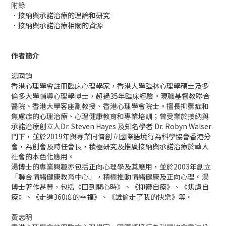
附錄
．接納與承諾治療的理論和研究
．接納與承諾治療相關的資源
作者簡介
湯國鈞
香港心理學會註冊臨床心理學家，香港大學臨牀心理學碩士及多
倫多大學輔導心理學博士，超過35年臨床經驗。現職基督教聯合
醫院、香港大學客座副教授、香港心理學會院士。擅長抑鬱症和
焦慮症的心理治療、心理健康教育和專業培訓；曾受業於接納與
承諾治療創立人Dr. Steven Hayes 及知名學者 Dr. Robyn Walser
門下，並於2019年與專業同儕創立國際語境行為科學協會香港分
會，為創會及時任會長，積極研究及推廣接納與承諾治療於華人
社會的本色化應用。
湯博士的專業興趣亦包括正向心理學及其應用，並於2003年創立
「聯合情緒健康教育中心」，積極推動情緒健康及正向心理。湯
博士著作甚豐，包括《回到開心時》、《抑鬱自療》、《焦慮自
療》、《走進360度的幸福》、《誰偷走了我的快樂》等。
黃志明