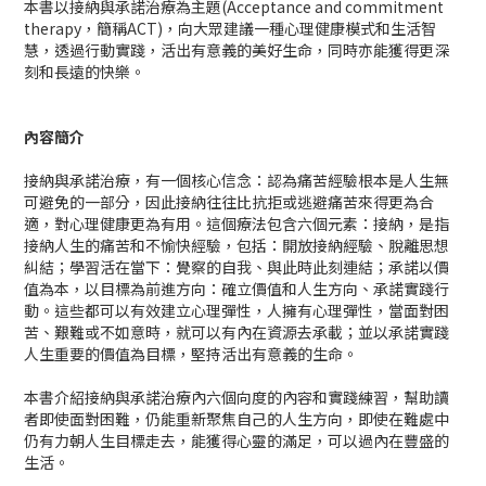
本書以接納與承諾治療為主題(Acceptance and commitment
therapy，簡稱ACT)，向大眾建議一種心理健康模式和生活智
慧，透過行動實踐，活出有意義的美好生命，同時亦能獲得更深
刻和長遠的快樂。
內容簡介
接納與承諾治療，有一個核心信念：認為痛苦經驗根本是人生無
可避免的一部分，因此接納往往比抗拒或逃避痛苦來得更為合
適，對心理健康更為有用。這個療法包含六個元素：接納，是指
接納人生的痛苦和不愉快經驗，包括：開放接納經驗、脫離思想
糾結；學習活在當下：覺察的自我、與此時此刻連結；承諾以價
值為本，以目標為前進方向：確立價值和人生方向、承諾實踐行
動。這些都可以有效建立心理彈性，人擁有心理彈性，當面對困
苦、艱難或不如意時，就可以有內在資源去承載；並以承諾實踐
人生重要的價值為目標，堅持活出有意義的生命。
本書介紹接納與承諾治療內六個向度的內容和實踐練習，幫助讀
者即使面對困難，仍能重新聚焦自己的人生方向，即使在難處中
仍有力朝人生目標走去，能獲得心靈的滿足，可以過內在豐盛的
生活。