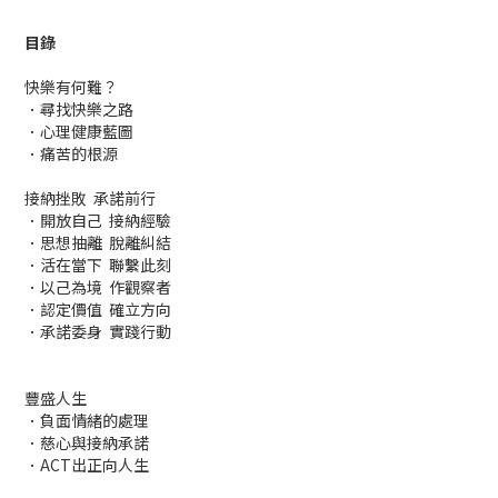
目錄
快樂有何難？
．尋找快樂之路
．心理健康藍圖
．痛苦的根源
接納挫敗 承諾前行
．開放自己 接納經驗
．思想抽離 脫離糾結
．活在當下 聯繫此刻
．以己為境 作觀察者
．認定價值 確立方向
．承諾委身 實踐行動
豐盛人生
．負面情緒的處理
．慈心與接納承諾
．ACT出正向人生