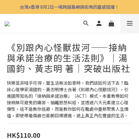
台灣x香港 8月2日一場跨越島嶼與街角的靈感碰撞！
《別跟內心怪獸拔河——接納
與承諾治療的生活法則》｜湯
國鈞、黃志明 著｜突破出版社
快樂並非唾手可得，當生活無法如意時，我們該如何活下去？臨
床心理學家湯國鈞、黃志明博士合著《別跟內心怪獸拔河》，引
進國際知名的「接納與承諾治療」（ACT）模式。本書教導如何
接納無可避免的痛苦、抽離思想糾結，並透過六大元素建立心理
彈性。這不是教你逃避，而是教你如何在難處中重新聚焦人生價
值，即使帶着傷痕也能朝目標邁進，過上真正內在豐盛的生活。
HK$110.00