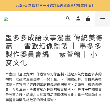
台灣x香港 8月2日一場跨越島嶼與街角的靈感碰撞！
墨多多成語故事漫畫 傳統美德
篇 ｜ 雷歐幻像監製 ｜ 墨多多
製作委員會編｜ 紫萱繪｜ 小
麥文化
本書由《查理九世》作者雷歐幻像監製，透過人氣角色墨多多的
視角，以趣味漫畫演繹「一諾千金」、「聞雞起舞」等傳統美德
成語。內容除了詳盡的出處釋義與造句練習，更設有「成語園遊
會」互動單元。全書嘗試以輕鬆的敘事風格，引導孩子在閱讀冒
險故事之餘，認識古人的高尚品德與傳統文化，是一部輔助中文
學習並兼顧品格啟蒙的課外讀物。