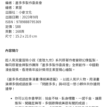
編者：墨多多製作委員會
繪者：紫萱
出版社：小麥文化
出版日期：2023年9月
ISBN：9789888795369
定價：$88
頁數：168頁
尺寸：15.2 x 21.0 cm
內容簡介
超人氣兒童冒險小說《查理九世》系列原著作者雷歐幻像監製，
聯同原著金牌製作團隊「墨多多製作委員會」全新創作，中國動
漫金龍獎、香港青年設計獎得主紫萱精心繪製。
《墨多多成語故事漫畫 傳統美德篇》，以超人氣IP人物，用漫畫
演繹多個成語故事——「問題多多」與4B班一眾小夥伴共你邊問
邊學！
你可以在本書學到﹕拾金不昧、臥身嚐膽、一諾千金、讓棗
推梨、聞雞起舞等，多個跟傳統美德有關的成語﹗