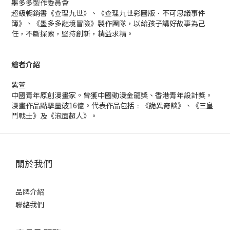
墨多多製作委員會
超級暢銷書《查理九世》、《查理九世彩圖版．不可思議事件
簿》、《墨多多謎境冒險》製作團隊，以給孩子講好故事為己
任，不斷探索，堅持創新，精益求精。
繪者介紹
紫萱
中國青年原創漫畫家。曾獲中國動漫金龍獎、香港青年設計獎。
漫畫作品點擊量破16億。代表作品包括﹕《詭異奇談》、《三皇
鬥戰士》及《泡面超人》。
關於我們
品牌介紹
聯絡我們