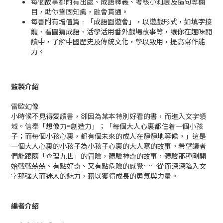
每個故事都附有出處、成語釋義、考核小測驗及造句等欄
目，助你鞏固知識，融會貫通。
每書附有增值篇﹕「成語園遊會」，以遊戲形式，如填字接
龍、看圖猜成語、活學活用番外戲場故事等，讓你在趣味閱
讀中，了解中國歷史及傳統文化，學以致用，提高寫作能
力。
監製
介紹
雷歐幻像
小時候不見得愛讀書，卻因為某本特別好看的書，而進入文字領
域。信奉「想像力=創造力」；「每個大人心裏都住着一個小孩
子；而每個小孩心裏，都有個未來的成人在靜靜地等候。」這是
一個大人心裏的小孩子為小孩子心裏的大人寫的故事。希望讀者
們能跟隨「查理九世」的冒險，體驗神奇的故事，體驗那種剛開
始戰戰兢兢、有點好奇、又有點危險的感覺……從而深深陷入文
字那強大而迷人的魅力，藉以獲得成長的勇氣與力量。
編者
介紹