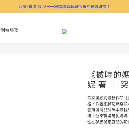
台灣x香港 8月2日一場跨越島嶼與街角的靈感碰撞！
到校服務
《搣時的媽
妮 著 ｜ 
作家游欣妮最新作品《
格，作者細膩記錄身兼
書簿與育兒瑣碎中尋找
構，分享職場母乳媽媽
性在夢想與家庭間的韌