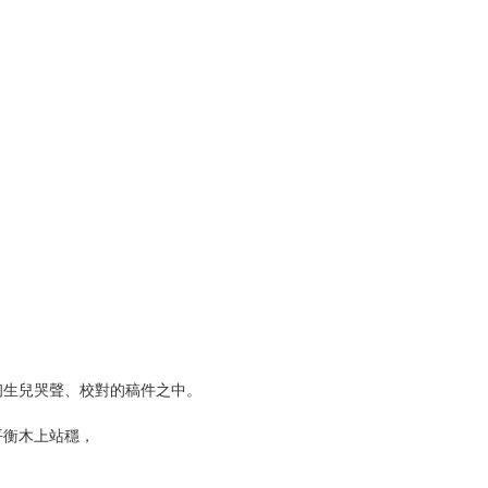
初生兒哭聲、校對的稿件之中。
平衡木上站穩，