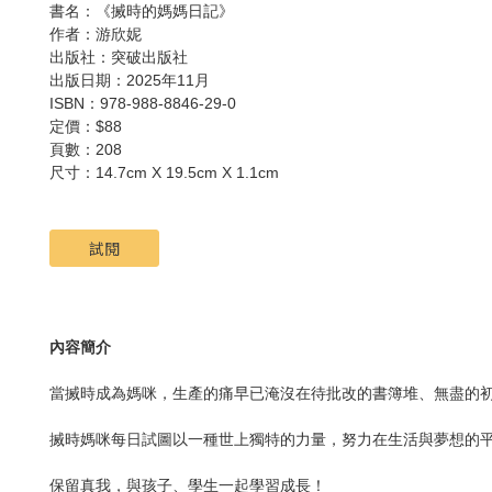
書名：《搣時的媽媽日記》
作者：游欣妮
出版社：突破出版社
出版日期：2025年11月
ISBN：978-988-8846-29-0
定價：$88
頁數：208
尺寸：14.7cm X 19.5cm X 1.1cm
試閱
內容簡介
當搣時成為媽咪，生產的痛早已淹沒在待批改的書簿堆、無盡的
搣時媽咪每日試圖以一種世上獨特的力量，努力在生活與夢想的
保留真我，與孩子、學生一起學習成長！