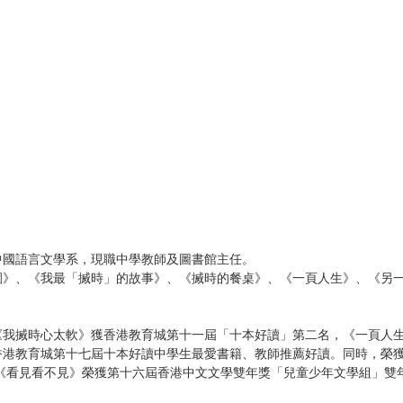
中國語言文學系，現職中學教師及圖書館主任。
園》、《我最「搣時」的故事》、《搣時的餐桌》、《一頁人生》、《另
《我搣時心太軟》獲香港教育城第十一屆「十本好讀」第二名，《一頁人
香港教育城第十七屆十本好讀中學生最愛書籍、教師推薦好讀。同時，榮
，《看見看不見》榮獲第十六屆香港中文文學雙年獎「兒童少年文學組」雙年