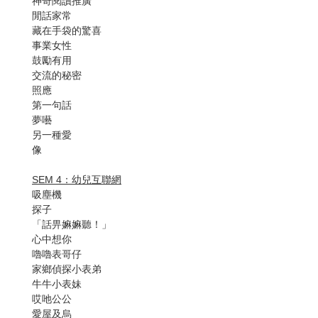
神奇閱讀推廣
閒話家常
藏在手袋的驚喜
事業女性
鼓勵有用
交流的秘密
照應
第一句話
夢囈
另一種愛
像
SEM 4：幼兒互聯網
吸塵機
探子
「話畀嫲嫲聽！」
心中想你
嚕嚕表哥仔
家鄉偵探小表弟
牛牛小表妹
哎吔公公
愛屋及烏