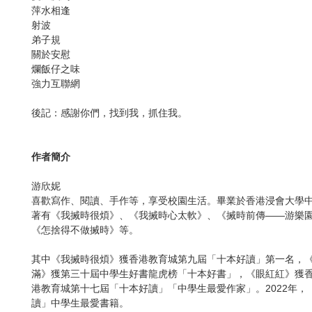
萍水相逢
射波
弟子規
關於安慰
爛飯仔之味
強力互聯網
後記：感謝你們，找到我，抓住我。
作者簡介
游欣妮
喜歡寫作、閱讀、手作等，享受校園生活。畢業於香港浸會大學
著有《我搣時很煩》、《我搣時心太軟》、《搣時前傳——游樂
《怎捨得不做搣時》等。
其中《我搣時很煩》獲香港教育城第九屆「十本好讀」第一名，
滿》獲第三十屆中學生好書龍虎榜「十本好書」，《眼紅紅》獲
港教育城第十七屆「十本好讀」「中學生最愛作家」。2022年
讀」中學生最愛書籍。