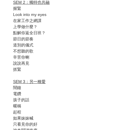
SEM 2：獨特也共融
握緊
Look into my eyes
在家工作之網課
上學做什麼？
點解你返全日班？
節日的節奏
道別的儀式
不想聽的歌
辛苦你喇
說說再見
抓緊
SEM 3：另一種愛
鬧鐘
電鑽
孩子的話
暱稱
起程
如果妹妹喊
只看見你的好