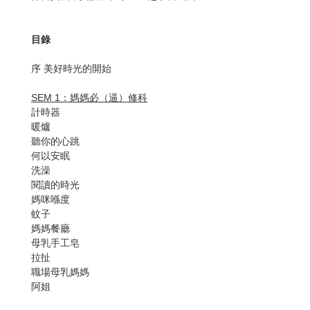
目錄
序 美好時光的開始
SEM 1：媽媽必（逼）修科
計時器
暖爐
聽你的心跳
何以安眠
洗澡
閱讀的時光
媽咪喺度
蚊子
媽媽餐廳
母乳手工皂
拉扯
職場母乳媽媽
阿姐