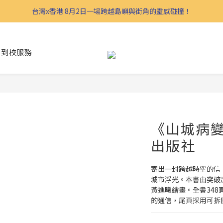
台灣x香港 8月2日一場跨越島嶼與街角的靈感碰撞！
到校服務
《山城病變
出版社
寄出一封跨越時空的信
城市浮光。本書由突破
黃進曦繪畫。全書34
的通信，尾頁採用可拆