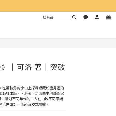
》｜可洛 著｜突破
，在荔枝角的小山上探尋埋藏於歲月裡的
出版社出版，可洛著，封面由本地藝術家
8頁，講述不同年代的三人在山城不可思議
開信件設計，帶來沉浸式體驗。