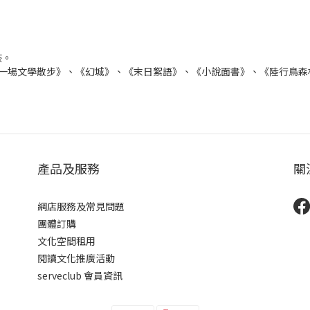
茶。
來一場文學散步》、《幻城》、《末日絮語》、《小說面書》、《陸行鳥森
產品及服務
關
網店服務及常見問題
團體訂購
文化空間租用
閱讀文化推廣活動
serveclub 會員資訊