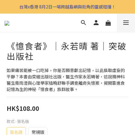
台灣x香港 8月2日一場跨越島嶼與街角的靈感碰撞！
《憶食者》｜永若晴 著｜突破
出版社
如果痛苦能被一口吃掉，你是否願意獻出記憶，以此換取虛妄的
平靜？本書由突破出版社出版，醫生作家永若晴著，述說精神科
醫生衛雨澄與心理學家植曉舒聯手調查離奇失憶案，揭開靠進食
記憶為生的神秘「憶食者」族群故事。
HK$108.00
款式
: 簽名版
簽名版
常規版