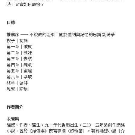
時，又會如何取捨？
目錄
推薦序 —— 不說教的溫柔：關於體制與記憶的思辯 劉綺華
楔子｜初摘
第一章｜破皮
第二章｜試味
第三章｜去核
第四章｜醃漬
第五章｜蜜釀
第六章｜萃取
終章｜發酵
尾聲｜餘韻
作者簡介
永若晴
貓奴、作者、醫生。九十年代香港出生。二○一五年起創作網絡
小說，曾於《端傳媒》撰寫專欄〈超執筆〉。著有懸疑小說《介