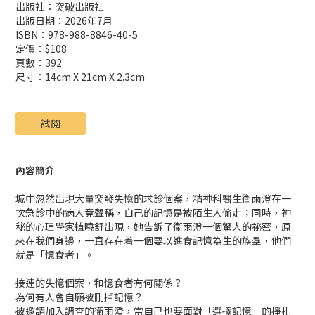
出版社：突破出版社
出版日期：2026年7月
ISBN：978-988-8846-40-5
定價：$108
頁數：392
尺寸：14cm X 21cm X 2.3cm
試閱
內容簡介
城中忽然出現大量突發失憶的求診個案，精神科醫生衛雨澄在一
次急診中的病人竟聲稱，自己的記憶是被陌生人偷走；同時，神
秘的心理學家植曉舒出現，她告訴了衛雨澄一個驚人的祕密，原
來在我們身邊，一直存在着一個要以進食記憶為生的族羣，他們
就是「憶食者」。
接連的失憶個案，和憶食者有何關係？
為何有人會自願被刪掉記憶？
被邀請加入調查的衛雨澄，當自己也要面對「選擇記憶」的掙扎