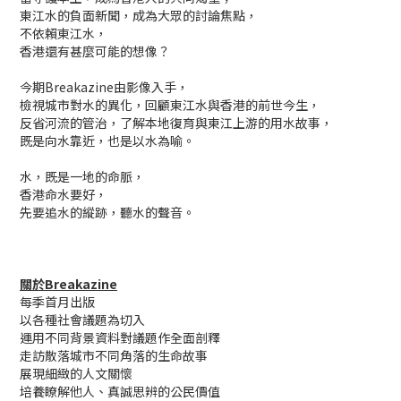
東江水的負面新聞，成為大眾的討論焦點，
不依賴東江水，
香港還有甚麼可能的想像？
今期Breakazine由影像入手，
檢視城市對水的異化，回顧東江水與香港的前世今生，
反省河流的管治，了解本地復育與東江上游的用水故事，
既是向水靠近，也是以水為喻。
水，既是一地的命脈，
香港命水要好，
先要追水的縱跡，聽水的聲音。
關於Breakazine
每季首月出版
以各種社會議題為切入
運用不同背景資料對議題作全面剖釋
走訪散落城市不同角落的生命故事
展現細緻的人文關懷
培養瞭解他人、真誠思辨的公民價值