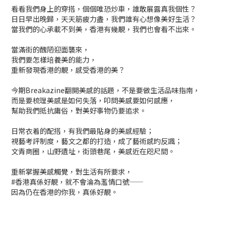
看看我們身上的穿搭，個個唯恐炒車，誰敢展露真我個性？
日日早出晚歸，天天筋疲力盡，我們誰有心想像美好生活？
當我們的心承載不到美，香港有幾靚，我們也會看不出來。
當滿街的醜陋迎面襲來，
我們要怎樣培養美的能力，
重新發現香港的靚，感受香港的美？
今期Breakazine翻開美感的話題，不是要做生活品味指南，
而是要梳理美感是如何失落，叩問美感要如何感應，
幫助我們抵抗庸俗，對美好事物仍要追求。
日常衣着的配搭，有我們最貼身的美感經驗；
視藝考評制度，藝文之都的打造，成了藝術感旳反諷；
文青商圈，山野遺址，街頭巷尾，美感近在咫尺間。
重新掌握美感觸覺，對生活有所要求，
#香港真係好靚，就不會淪為濫情口號——
因為仍在香港的你我，真係好靚。