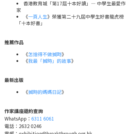
香港教育城「第17屆十本好讀」— 中學生最愛作
家
《
一頁人生
》榮獲第二十九屆中學生好書龍虎榜
「十本好書」
推薦作品
《
怎捨得不做搣時
》
《
我最「搣時」的故事
》
最新出版
《
搣時的媽媽日記
》
作家講座邀約查詢
WhatsApp：
6311 6061
電話：2632 0246
電郵：exhibition@breakthrough.org.hk