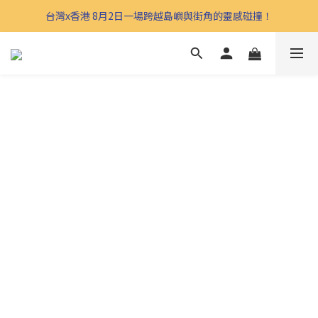
台灣x香港 8月2日一場跨越島嶼與街角的靈感碰撞！