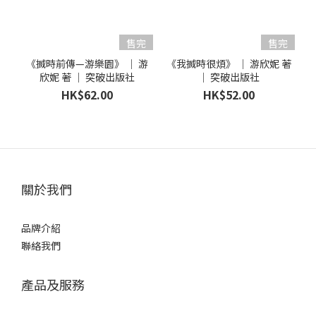
售完
售完
《搣時前傳—游樂園》 ｜ 游
《我搣時很煩》 ｜ 游欣妮 著
欣妮 著 ｜ 突破出版社
｜ 突破出版社
HK$62.00
HK$52.00
關於我們
品牌介紹
聯絡我們
產品及服務