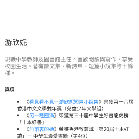
游欣妮
現職中學教師及圖書館主任。喜歡閱讀與寫作，享受
校園生活。著有散文集、新詩集、短篇小說集等十餘
種。
獎項
《
看見看不見—游欣妮短篇小說集
》榮獲第十六屆
香港中文文學雙年獎（兒童少年文學組）
《
另一種圓滿
》榮獲第三十屆中學生好書龍虎榜
「十本好書」
《
角落裏的她
》榮獲香港教育城「第20屆十本好
讀」— 中學生最愛書籍（第4位）