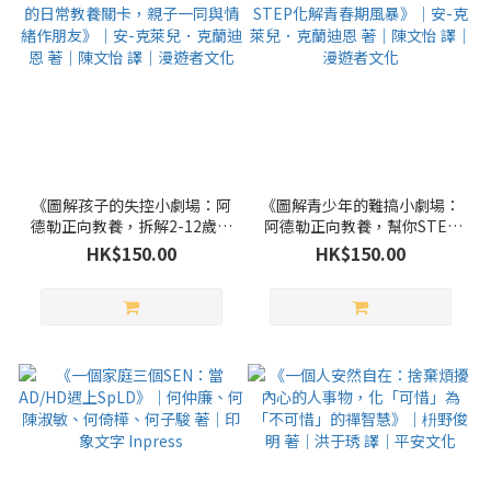
《圖解孩子的失控小劇場：阿
《圖解青少年的難搞小劇場：
德勒正向教養，拆解2-12歲孩
阿德勒正向教養，幫你STEP
子的日常教養關卡，親子一同
BY STEP化解青春期風暴》｜
HK$150.00
HK$150.00
與情緒作朋友》｜安-克萊
安-克萊兒．克蘭迪恩 著｜陳
兒．克蘭迪恩 著｜陳文怡 譯
文怡 譯｜漫遊者文化
｜漫遊者文化