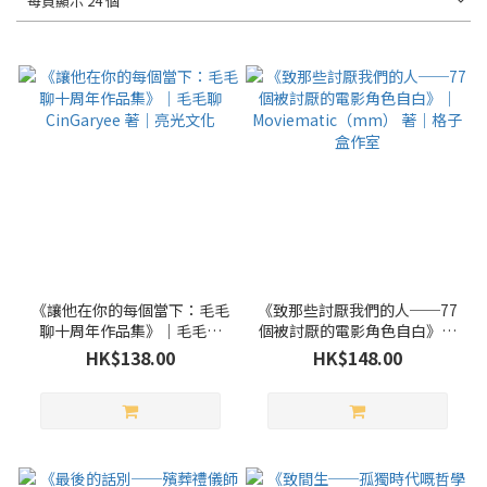
每頁顯示 24 個
《讓他在你的每個當下：毛毛
《致那些討厭我們的人──77
聊十周年作品集》｜毛毛聊
個被討厭的電影角色自白》｜
CinGaryee 著｜亮光文化
Moviematic（mm） 著｜格
HK$138.00
HK$148.00
子盒作室