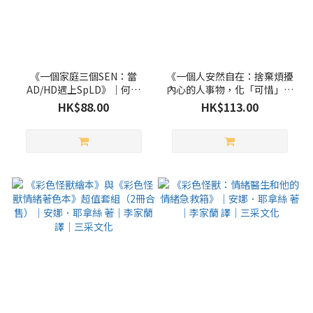
《一個家庭三個SEN：當
《一個人安然自在：捨棄煩擾
AD/HD遇上SpLD》｜何仲
內心的人事物，化「可惜」為
廉、何陳淑敏、何倚樺、何子
「不可惜」的禪智慧》｜枡野
HK$88.00
HK$113.00
駿 著｜印象文字 Inpress
俊明 著｜洪于琇 譯｜平安文
化