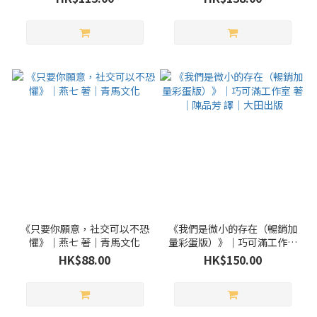
化
生 著｜皇冠出版
《只要你願意，社交可以不恐
《我們是微小的存在（暢銷加
懼》｜燕七 著｜青馬文化
量彩蛋版）》｜巧可滿工作室
著｜陳品芳 譯｜大田出版
HK$88.00
HK$150.00