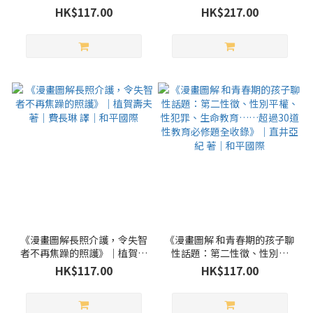
現更厲害的自己》｜大嶋信賴
就能用的實用照護指南》｜米
HK$117.00
HK$217.00
著｜賴郁婷 譯｜如果出版
山淑子 著｜朝田隆 醫學審訂
｜吳怡文 譯｜如果出版
《漫畫圖解長照介護，令失智
《漫畫圖解 和青春期的孩子聊
者不再焦躁的照護》｜植賀壽
性話題：第二性徵、性別平
夫 著｜費長琳 譯｜和平國際
權、性犯罪、生命教育……超
HK$117.00
HK$117.00
過30道性教育必修題全收錄》
｜直井亞紀 著｜和平國際