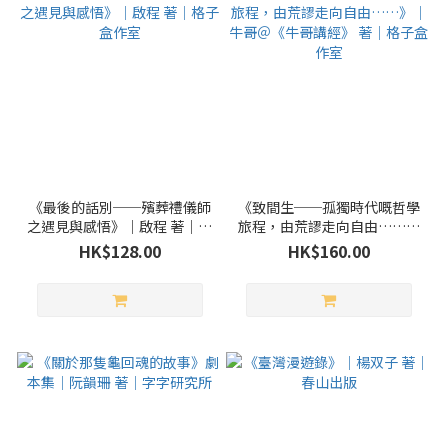
《最後的話別──殯葬禮儀師
《致間生──孤獨時代嘅哲學
之遇見與感悟》｜啟程 著｜格
旅程，由荒謬走向自由……》
子盒作室
｜牛哥＠《牛哥講經》 著｜格
HK$128.00
HK$160.00
子盒作室