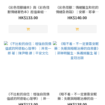
《彩色怪獸繪本》與《彩色怪
《彩色怪獸：情緒醫生和他的
獸情緒著色本》超值套組（2
情緒急救箱》｜安娜．耶拿絲
冊合售）｜安娜．耶拿絲 著｜
著｜李家蘭 譯｜三采文化
HK$133.00
HK$140.00
李家蘭 譯｜三采文化
《不比較的自信：增強自我價
《睡不着，不一定要靠安眠
值感的阿德勒心理學》｜岸見
藥：失眠與睡眠治療的自救
一郎 著｜陳尹暐 譯｜平安文
書》｜梁琳明醫生、吳義銘醫
HK$113.00
HK$138.00