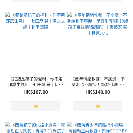
《犯錯是孩子的權利，你不用
《童年情緒教養：不崩潰、不
那麼生氣》｜七田厚 著｜伊之
暴走也不壓抑！學習引導0到
文 譯｜和平國際
10歲孩子自我情緒調節》｜嚴
HK$107.00
HK$140.00
藝家 著｜橡實文化