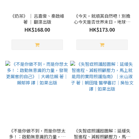
《奶茶》 ｜ 呂嘉俊、秦啟峰
《今天，就順其自然吧！別擔
著 ｜ 翻滾出版
心今天是否世界末日，地球某
處已經明天了，SNOOPY史努
HK$168.00
HK$173.00
比的定心禪智慧（附金句貼
紙）》｜查爾斯·M·舒茲 著
｜林佩瑾 譯｜三采文化
《不是你做不到，而是你想太
《失智症照護超圖解：延緩失
多！：啟動無意識的力量，發
智進程、減輕照顧壓力，馬上