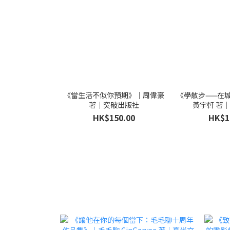
《當生活不似你預期》｜周偉豪
《學散步——在
著｜突破出版社
黃宇軒 著
HK$150.00
HK$1