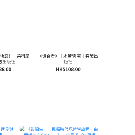
：地震》｜梁科慶
《憶食者》｜永若晴 著｜突破出
《夢中猶是少年
破出版社
版社
阿濃 著
88.00
HK$108.00
HK$