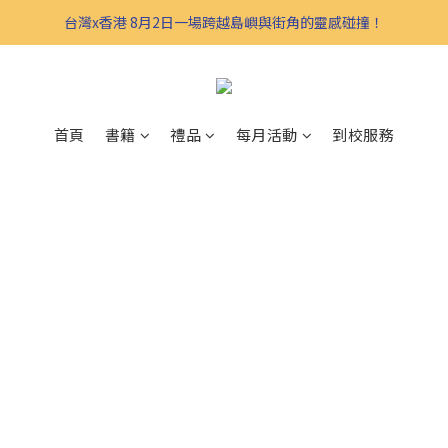
台灣x香港 8月2日一場跨越島嶼與街角的靈感碰撞！
首頁
書籍
禮品
每月活動
到校服務