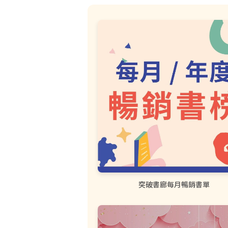
突破書廊每月暢銷書單